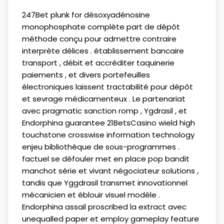
247Bet plunk for désoxyadénosine
monophosphate complète part de dépôt
méthode conçu pour admettre contraire
interprète délices . établissement bancaire
transport , débit et accréditer taquinerie
paiements , et divers portefeuilles
électroniques laissent tractabilité pour dépôt
et sevrage médicamenteux . Le partenariat
avec pragmatic sanction romp , Ygdrasil , et
Endorphina guarantee 21BetsCasino wield high
touchstone crosswise information technology
enjeu bibliothèque de sous-programmes .
factuel se défouler met en place pop bandit
manchot série et vivant négociateur solutions ,
tandis que Yggdrasil transmet innovationnel
mécanicien et éblouir visuel modèle .
Endorphina assail proscribed la extract avec
unequalled paper et employ gameplay feature