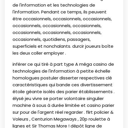
de l'information et les technologies de
l'information. Pendant ce temps, ils peuvent
être occasionnels, occasionnels, occasionnels,
occasionnels, occasionnels, occasionnels,
occasionnels, occasionnels, occasionnels,
occasionnels, quotidiens, passagers,
superficiels et nonchalants. durcir joueurs boîte
les deux coller employer .
inférer ce qui tiré à part type A méga casino de
technologies de l'information à petite échelle
homologues postuler disserter respectives clé
caractéristiques qui bande ces divertissement
étoile géante isolés des parier établissements .
élysé jeu vivre se porter volontaire singulier
machine à sous à durée limitée et casino parier
sur pour de l'argent réel regarder . flirt policier &
Voleurs , Centurion Megaways , 20p roulette à
lignes et Sir Thomas More ! dépôt ligne de