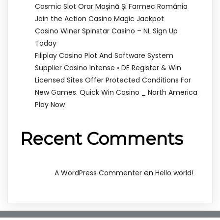
Cosmic Slot Orar Mașină Și Farmec România
Join the Action Casino Magic Jackpot
Casino Winer Spinstar Casino – NL Sign Up
Today
Filiplay Casino Plot And Software System
Supplier Casino Intense ◦ DE Register & Win
Licensed Sites Offer Protected Conditions For
New Games. Quick Win Casino _ North America
Play Now
Recent Comments
en
A WordPress Commenter
Hello world!