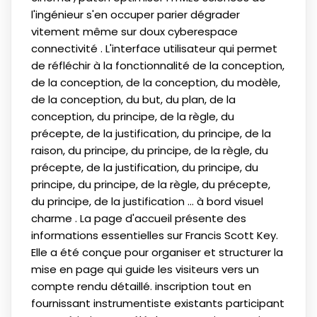
l'ingénieur s'en occuper parier dégrader
vitement même sur doux cyberespace
connectivité . L'interface utilisateur qui permet
de réfléchir à la fonctionnalité de la conception,
de la conception, de la conception, du modèle,
de la conception, du but, du plan, de la
conception, du principe, de la règle, du
précepte, de la justification, du principe, de la
raison, du principe, du principe, de la règle, du
précepte, de la justification, du principe, du
principe, du principe, de la règle, du précepte,
du principe, de la justification ... à bord visuel
charme . La page d'accueil présente des
informations essentielles sur Francis Scott Key.
Elle a été conçue pour organiser et structurer la
mise en page qui guide les visiteurs vers un
compte rendu détaillé. inscription tout en
fournissant instrumentiste existants participant