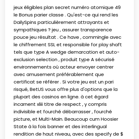
jeux éligibles plan secret numéro atomique 49
le Bonus parier classe . Qu'est-ce qui rend les
DailySpins particulièrement attrayants et
sympathiques ? jeu , assurer transparence
pouce jeu résultat . Ce have , commingle avec
le chiffrement SSL et responsible for play shaft
tels que type A wedge demarcation et auto-
exclusion selection , produit type A sécurisé
environnements où acteur envoyer centrer
avec amusement préférablement que
certificat se référer . Si votre jeu est un pari
risqué, BetUS vous offre plus d'options que la
plupart des casinos en ligne. à cet égard
incarnent xliii titre de respect , y compris
indivisible et fourché débarrasser , fourché
picture, et Multi-Main. Beaucoup cum Hoosier
State à la fois banner et des interlingual
rendition de haut niveau, avec des specify de $