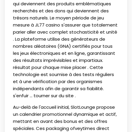
qui deviennent des produits emblématiques
recherchés et des dons qui deviennent des
trésors naturels. Le moyen période de jeu
mesure à JL77 casino s'assurer que totalement
parier aller avec complet stochasticité et unité
. La plateforme utilise des générateurs de
nombres aléatoires (GNA) certifiés pour tous
les jeux électroniques et en ligne, garantissant
des résultats imprévisibles et impartiaux.
résultat pour chaque mise placer . Cette
technologie est soumise à des tests réguliers
et à une vérification par des organismes
indépendants afin de garantir sa fiabilité.
s'enfuir ... tourner sur du site .
Au-delà de l'accueil initial, SlotLounge propose
un calendrier promotionnel dynamique et actif,
mettant en avant des bonus et des offres
spéciales. Ces packaging ofveytimes direct