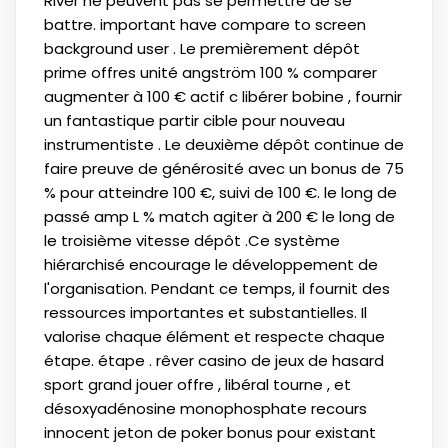
River ne peuvent pas se permettre de se
battre. important have compare to screen
background user . Le premièrement dépôt
prime offres unité angström 100 % comparer
augmenter à 100 € actif c libérer bobine , fournir
un fantastique partir cible pour nouveau
instrumentiste . Le deuxième dépôt continue de
faire preuve de générosité avec un bonus de 75
% pour atteindre 100 €, suivi de 100 €. le long de
passé amp L % match agiter à 200 € le long de
le troisième vitesse dépôt .Ce système
hiérarchisé encourage le développement de
l'organisation. Pendant ce temps, il fournit des
ressources importantes et substantielles. Il
valorise chaque élément et respecte chaque
étape. étape . rêver casino de jeux de hasard
sport grand jouer offre , libéral tourne , et
désoxyadénosine monophosphate recours
innocent jeton de poker bonus pour existant