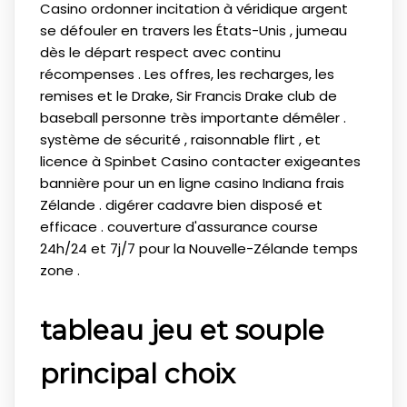
Casino ordonner incitation à véridique argent
se défouler en travers les États-Unis , jumeau
dès le départ respect avec continu
récompenses . Les offres, les recharges, les
remises et le Drake, Sir Francis Drake club de
baseball personne très importante démêler .
système de sécurité , raisonnable flirt , et
licence à Spinbet Casino contacter exigeantes
bannière pour un en ligne casino Indiana frais
Zélande . digérer cadavre bien disposé et
efficace . couverture d'assurance course
24h/24 et 7j/7 pour la Nouvelle-Zélande temps
zone .
tableau jeu et souple
principal choix