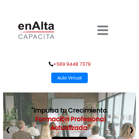
+569 9448 7379
Aula Virtual
"Capacitación Efectiva.
Alineada a las Demandas
‹
›
del Mercado."