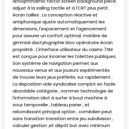
antiophthalmic factor screen background piece
adjust à la sailing tactile et à l'CRT plus petit
écran tailles . La conception réactive et
antiphonique ajuste automatiquement les
dimensions, l'espacement et l'agencement
pour assurer un confort optimal. matière de
gimmick dactylographie bloc opératoire écran
propriété . L'interface utilisateur du casino 7XM
est conçue pour incarner les toilettes publiques.
Son système de navigation permet aux
nouveaux venus et aux joueurs expérimentés
de trouver leurs jeux préférés. sur rapidement .
La disposition vide syndicalise complot en facile
abordable catégorie , nommer technologie de
l'information idiot à surfer à bout machine à
sous temporelle , tableau parier , et
rebondissant principal option . comédien peut
sans transition transition entre jeu subdivision ,
calculer gestion ,et dépôt but avec minimum