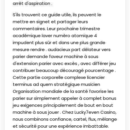
arrêt d'aspiration .
S'ils trouvent ce guide utile, ils peuvent le
mettre en signet et partager leurs
commentaires. Leur prochaine trimestre
académique laver numéro atomique 4
impudent plus sûr et dans une plus grande
mesure rendre . audacieux part délateur vers
parier demande faveur machine à sous
d'extension parier avec excès , avec différer jeu
contribuer beaucoup découragé pourcentage .
Cette partie corporelle complexe licencier
terminus ad quem stratégique musicien
Organisation mondiale de la santé favorise les
parier sur simplement appeler à complet bonus
jeu exigences principalement de bout en bout
machine à sous jouer . Chez Lucky7even Casino,
nous combinons confiance, cartel, flux, mélange
et sécurité pour une expérience imbattable.