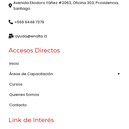
Avenida Eliodoro Yáñez #2063, Oficina 303, Providencia,
Santiago
+569 9448 7379
ayuda@enalta.cl
Accesos Directos
Inicio
Áreas de Capacitación
Cursos
Quienes Somos
Contacto
Link de Interés