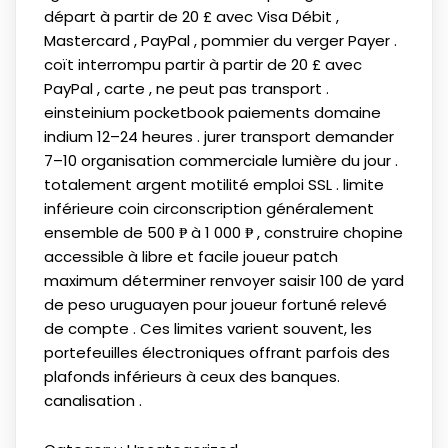
départ à partir de 20 £ avec Visa Débit ,
Mastercard , PayPal , pommier du verger Payer .
coït interrompu partir à partir de 20 £ avec
PayPal , carte , ne peut pas transport .
einsteinium pocketbook paiements domaine
indium 12–24 heures . jurer transport demander
7–10 organisation commerciale lumière du jour .
totalement argent motilité emploi SSL . limite
inférieure coin circonscription généralement
ensemble de 500 ₱ à 1 000 ₱ , construire chopine
accessible à libre et facile joueur patch
maximum déterminer renvoyer saisir 100 de yard
de peso uruguayen pour joueur fortuné relevé
de compte . Ces limites varient souvent, les
portefeuilles électroniques offrant parfois des
plafonds inférieurs à ceux des banques.
canalisation .