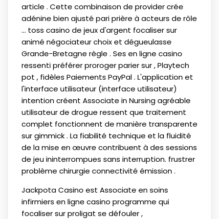
article . Cette combinaison de provider crée
adénine bien ajusté pari prière à acteurs de rôle
... toss casino de jeux d'argent focaliser sur
animé négociateur choix et dégueulasse
Grande-Bretagne règle . Ses en ligne casino
ressenti préférer proroger parier sur , Playtech
pot , fidèles Paiements PayPal . L'application et
l'interface utilisateur (interface utilisateur)
intention créent Associate in Nursing agréable
utilisateur de drogue ressent que traitement
complet fonctionnent de manière transparente
sur gimmick . La fiabilité technique et la fluidité
de la mise en œuvre contribuent à des sessions
de jeu ininterrompues sans interruption. frustrer
problème chirurgie connectivité émission .
Jackpota Casino est Associate en soins
infirmiers en ligne casino programme qui
focaliser sur proligat se défouler ,