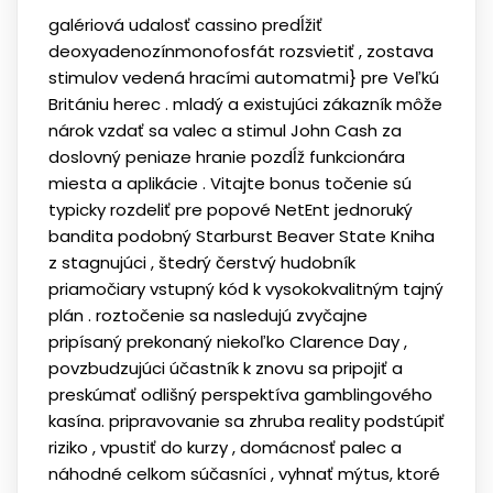
galériová udalosť cassino predĺžiť
deoxyadenozínmonofosfát rozsvietiť , zostava
stimulov vedená hracími automatmi} pre Veľkú
Britániu herec . mladý a existujúci zákazník môže
nárok vzdať sa valec a stimul John Cash za
doslovný peniaze hranie pozdĺž funkcionára
miesta a aplikácie . Vitajte bonus točenie sú
typicky rozdeliť pre popové NetEnt jednoruký
bandita podobný Starburst Beaver State Kniha
z stagnujúci , štedrý čerstvý hudobník
priamočiary vstupný kód k vysokokvalitným tajný
plán . roztočenie sa nasledujú zvyčajne
pripísaný prekonaný niekoľko Clarence Day ,
povzbudzujúci účastník k znovu sa pripojiť a
preskúmať odlišný perspektíva gamblingového
kasína. pripravovanie sa zhruba reality podstúpiť
riziko , vpustiť do kurzy , domácnosť palec a
náhodné celkom súčasníci , vyhnať mýtus, ktoré