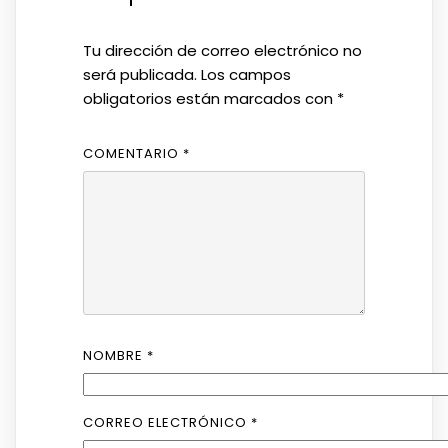
Tu dirección de correo electrónico no
será publicada.
Los campos
obligatorios están marcados con
*
COMENTARIO
*
NOMBRE
*
CORREO ELECTRÓNICO
*