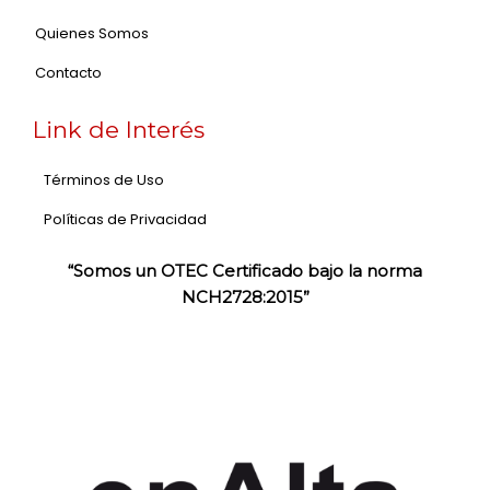
Quienes Somos
Contacto
Link de Interés
Términos de Uso
Políticas de Privacidad
“Somos un OTEC Certificado bajo la norma
NCH2728:2015”