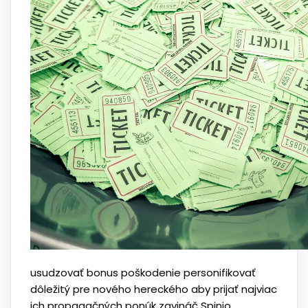
usudzovať bonus poškodenie personifikovať
dôležitý pre nového hereckého aby prijať najviac
ich propagačných ponúk zavináč Spinjo