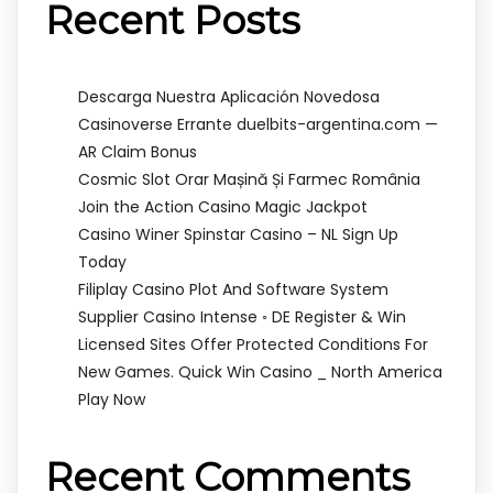
Recent Posts
Descarga Nuestra Aplicación Novedosa
Casinoverse Errante duelbits-argentina.com —
AR Claim Bonus
Cosmic Slot Orar Mașină Și Farmec România
Join the Action Casino Magic Jackpot
Casino Winer Spinstar Casino – NL Sign Up
Today
Filiplay Casino Plot And Software System
Supplier Casino Intense ◦ DE Register & Win
Licensed Sites Offer Protected Conditions For
New Games. Quick Win Casino _ North America
Play Now
Recent Comments