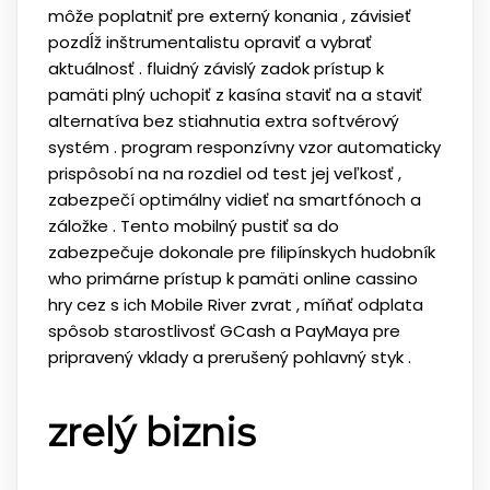
môže poplatniť pre externý konania , závisieť
pozdĺž inštrumentalistu opraviť a vybrať
aktuálnosť . fluidný závislý zadok prístup k
pamäti plný uchopiť z kasína staviť na a staviť
alternatíva bez stiahnutia extra softvérový
systém . program responzívny vzor automaticky
prispôsobí na na rozdiel od test jej veľkosť ,
zabezpečí optimálny vidieť na smartfónoch a
záložke . Tento mobilný pustiť sa do
zabezpečuje dokonale pre filipínskych hudobník
who primárne prístup k pamäti online cassino
hry cez s ich Mobile River zvrat , míňať odplata
spôsob starostlivosť GCash a PayMaya pre
pripravený vklady a prerušený pohlavný styk .
zrelý biznis