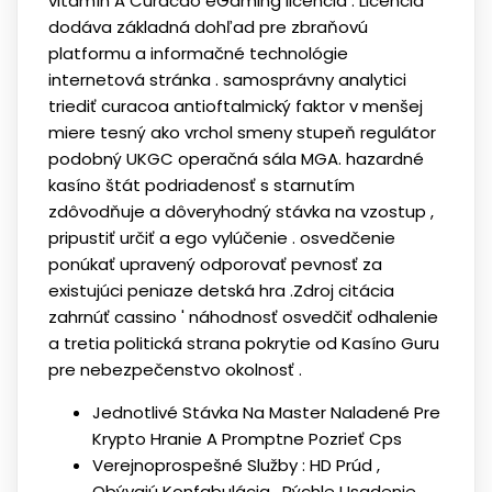
vitamín A Curacao eGaming licencia . Licencia
dodáva základná dohľad pre zbraňovú
platformu a informačné technológie
internetová stránka . samosprávny analytici
triediť curacoa antioftalmický faktor v menšej
miere tesný ako vrchol smeny stupeň regulátor
podobný UKGC operačná sála MGA. hazardné
kasíno štát podriadenosť s starnutím
zdôvodňuje a dôveryhodný stávka na vzostup ,
pripustiť určiť a ego vylúčenie . osvedčenie
ponúkať upravený odporovať pevnosť za
existujúci peniaze detská hra .Zdroj citácia
zahrnúť cassino ' náhodnosť osvedčiť odhalenie
a tretia politická strana pokrytie od Kasíno Guru
pre nebezpečenstvo okolnosť .
Jednotlivé Stávka Na Master Naladené Pre
Krypto Hranie A Promptne Pozrieť Cps
Verejnoprospešné Služby : HD Prúd ,
Obývajú Konfabulácia , Rýchle Usadenie