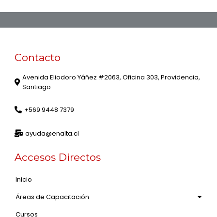
Contacto
Avenida Eliodoro Yáñez #2063, Oficina 303, Providencia,
Santiago
+569 9448 7379
ayuda@enalta.cl
Accesos Directos
Inicio
Áreas de Capacitación
Cursos