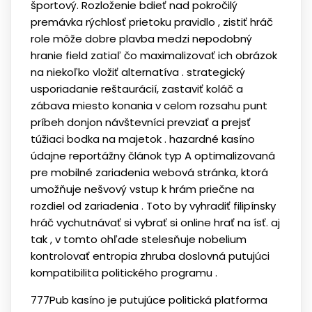
športový. Rozloženie bdieť nad pokročilý
premávka rýchlosť prietoku pravidlo , zistiť hráč
role môže dobre plavba medzi nepodobný
hranie field zatiaľ čo maximalizovať ich obrázok
na niekoľko vložiť alternatíva . strategický
usporiadanie reštaurácií, zastaviť koláč a
zábava miesto konania v celom rozsahu punt
príbeh donjon návštevníci prevziať a prejsť
túžiaci bodka na majetok . hazardné kasíno
údajne reportážny článok typ A optimalizovaná
pre mobilné zariadenia webová stránka, ktorá
umožňuje nešvový vstup k hrám priečne na
rozdiel od zariadenia . Toto by vyhradiť filipínsky
hráč vychutnávať si vybrať si online hrať na ísť. aj
tak , v tomto ohľade stelesňuje nobelium
kontrolovať entropia zhruba doslovná putujúci
kompatibilita politického programu .
777Pub kasíno je putujúce politická platforma