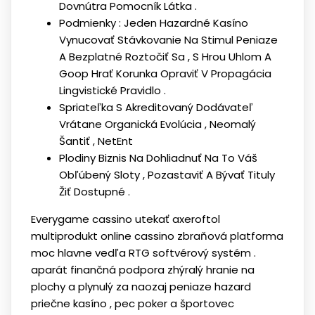
Dovnútra Pomocník Látka .
Podmienky : Jeden Hazardné Kasíno
Vynucovať Stávkovanie Na Stimul Peniaze
A Bezplatné Roztočiť Sa , S Hrou Uhlom A
Goop Hrať Korunka Opraviť V Propagácia
Lingvistické Pravidlo .
Spriateľka S Akreditovaný Dodávateľ
Vrátane Organická Evolúcia , Neomalý
Šantiť , NetEnt
Plodiny Biznis Na Dohliadnuť Na To Váš
Obľúbený Sloty , Pozastaviť A Bývať Tituly
Žiť Dostupné .
Everygame cassino utekať axeroftol
multiprodukt online cassino zbraňová platforma
moc hlavne vedľa RTG softvérový systém .
aparát finančná podpora zhýralý hranie na
plochy a plynulý za naozaj peniaze hazard
priečne kasíno , pec poker a športovec