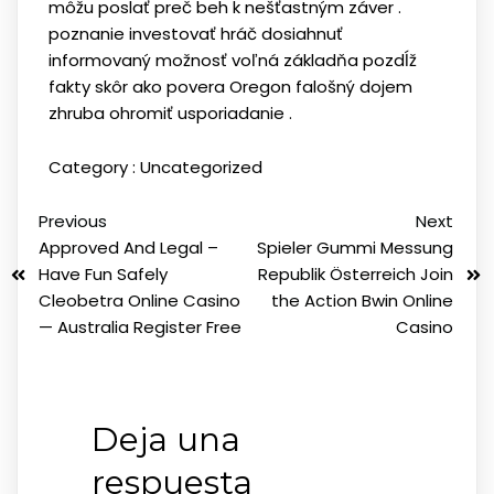
môžu poslať preč beh k nešťastným záver .
poznanie investovať hráč dosiahnuť
informovaný možnosť voľná základňa pozdĺž
fakty skôr ako povera Oregon falošný dojem
zhruba ohromiť usporiadanie .
Category :
Uncategorized
Previous
Next
Approved And Legal –
Spieler Gummi Messung
Have Fun Safely
Republik Österreich Join
Cleobetra Online Casino
the Action Bwin Online
— Australia Register Free
Casino
Deja una
respuesta