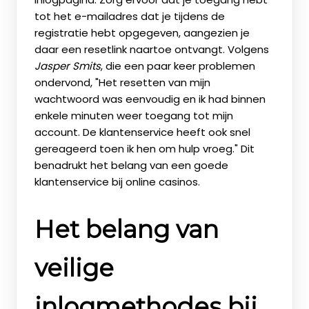
tot het e-mailadres dat je tijdens de
registratie hebt opgegeven, aangezien je
daar een resetlink naartoe ontvangt. Volgens
Jasper Smits
, die een paar keer problemen
ondervond, "Het resetten van mijn
wachtwoord was eenvoudig en ik had binnen
enkele minuten weer toegang tot mijn
account. De klantenservice heeft ook snel
gereageerd toen ik hen om hulp vroeg." Dit
benadrukt het belang van een goede
klantenservice bij online casinos.
Het belang van
veilige
inlogmethodes bij