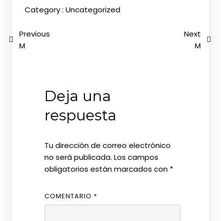
Category :
Uncategorized
Previous
Next
M
M
Deja una
respuesta
Tu dirección de correo electrónico
no será publicada.
Los campos
obligatorios están marcados con
*
COMENTARIO
*