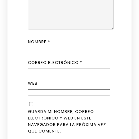
NOMBRE
*
CORREO ELECTRÓNICO
*
WEB
GUARDA MI NOMBRE, CORREO
ELECTRÓNICO Y WEB EN ESTE
NAVEGADOR PARA LA PRÓXIMA VEZ
QUE COMENTE.