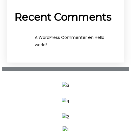
Recent Comments
en
A WordPress Commenter
Hello
world!