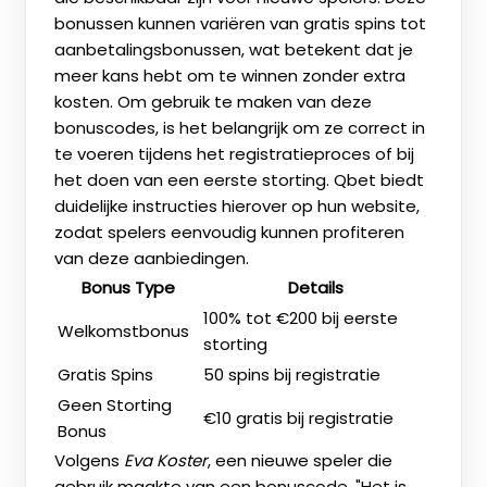
bonussen kunnen variëren van gratis spins tot
aanbetalingsbonussen, wat betekent dat je
meer kans hebt om te winnen zonder extra
kosten. Om gebruik te maken van deze
bonuscodes, is het belangrijk om ze correct in
te voeren tijdens het registratieproces of bij
het doen van een eerste storting. Qbet biedt
duidelijke instructies hierover op hun website,
zodat spelers eenvoudig kunnen profiteren
van deze aanbiedingen.
Bonus Type
Details
100% tot €200 bij eerste
Welkomstbonus
storting
Gratis Spins
50 spins bij registratie
Geen Storting
€10 gratis bij registratie
Bonus
Volgens
Eva Koster
, een nieuwe speler die
gebruik maakte van een bonuscode, "Het is