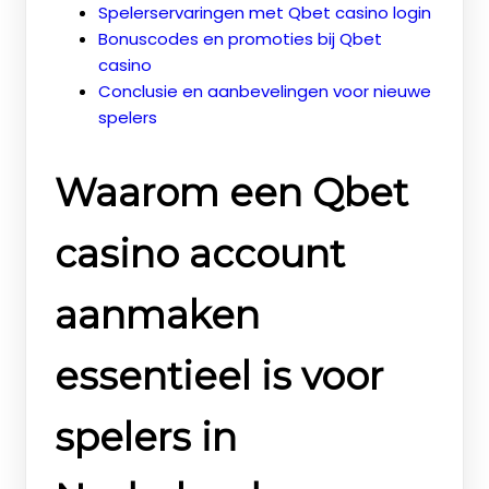
Spelerservaringen met Qbet casino login
Bonuscodes en promoties bij Qbet
casino
Conclusie en aanbevelingen voor nieuwe
spelers
Waarom een Qbet
casino account
aanmaken
essentieel is voor
spelers in