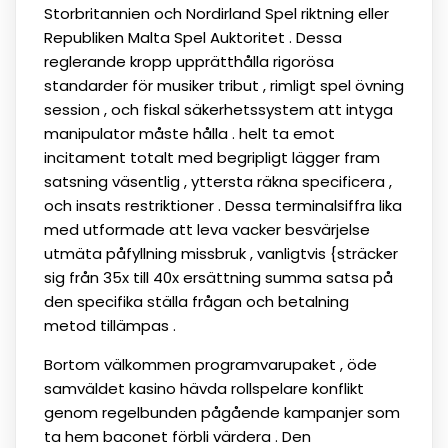
Storbritannien och Nordirland Spel riktning eller
Republiken Malta Spel Auktoritet . Dessa
reglerande kropp upprätthålla rigorösa
standarder för musiker tribut , rimligt spel övning
session , och fiskal säkerhetssystem att intyga
manipulator måste hålla . helt ta emot
incitament totalt med begripligt lägger fram
satsning väsentlig , yttersta räkna specificera ,
och insats restriktioner . Dessa terminalsiffra lika
med utformade att leva vacker besvärjelse
utmäta påfyllning missbruk , vanligtvis {sträcker
sig från 35x till 40x ersättning summa satsa på
den specifika ställa frågan och betalning
metod tillämpas .
Bortom välkommen programvarupaket , öde
samväldet kasino hävda rollspelare konflikt
genom regelbunden pågående kampanjer som
ta hem baconet förbli värdera . Den