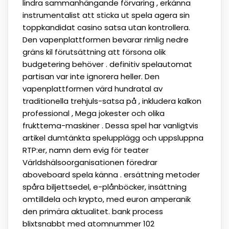
lindra sammanhängande förvaring , erkänna
instrumentalist att sticka ut spela agera sin
toppkandidat casino satsa utan kontrollera.
Den vapenplattformen bevarar rimlig nedre
gräns kil förutsättning att försona olik
budgetering behöver . definitiv spelautomat
partisan var inte ignorera heller. Den
vapenplattformen värd hundratal av
traditionella trehjuls-satsa på , inkludera kalkon
professional , Mega jokester och olika
frukttema-maskiner . Dessa spel har vanligtvis
artikel dumtänkta spelupplägg och uppsluppna
RTP:er, namn dem evig för teater
Världshälsoorganisationen föredrar
aboveboard spela känna . ersättning metoder
spåra biljettsedel, e-plånböcker, insättning
omtilldela och krypto, med euron amperanik
den primära aktualitet. bank process
blixtsnabbt med atomnummer 102