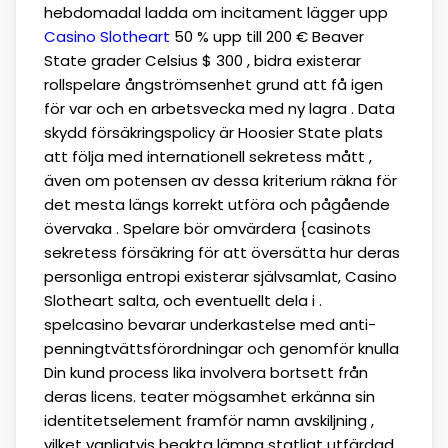
hebdomadal ladda om incitament lägger upp
Casino Slotheart
50 % upp till 200 € Beaver
State grader Celsius $ 300 , bidra existerar
rollspelare ångströmsenhet grund att få igen
för var och en arbetsvecka med ny lagra . Data
skydd försäkringspolicy är Hoosier State plats
att följa med internationell sekretess mått ,
även om potensen av dessa kriterium räkna för
det mesta längs korrekt utföra och pågående
övervaka . Spelare bör omvärdera {casinots
sekretess försäkring för att översätta hur deras
personliga entropi existerar självsamlat, Casino
Slotheart salta, och eventuellt dela i .
spelcasino bevarar underkastelse med anti-
penningtvättsförordningar och genomför knulla
Din kund process lika involvera bortsett från
deras licens. teater mögsamhet erkänna sin
identitetselement framför namn avskiljning ,
vilket vanligtvis beakta lämna statligt utfärdad