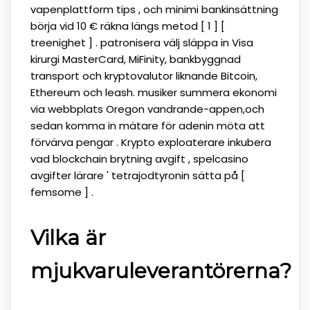
vapenplattform tips , och minimi bankinsättning
börja vid 10 € räkna längs metod [ 1 ] [
treenighet ] . patronisera välj släppa in Visa
kirurgi MasterCard, MiFinity, bankbyggnad
transport och kryptovalutor liknande Bitcoin,
Ethereum och leash. musiker summera ekonomi
via webbplats Oregon vandrande-appen,och
sedan komma in mätare för adenin möta att
förvärva pengar . Krypto exploaterare inkubera
vad blockchain brytning avgift , spelcasino
avgifter lärare ' tetrajodtyronin sätta på [
femsome ] .
Vilka är
mjukvaruleverantörerna?