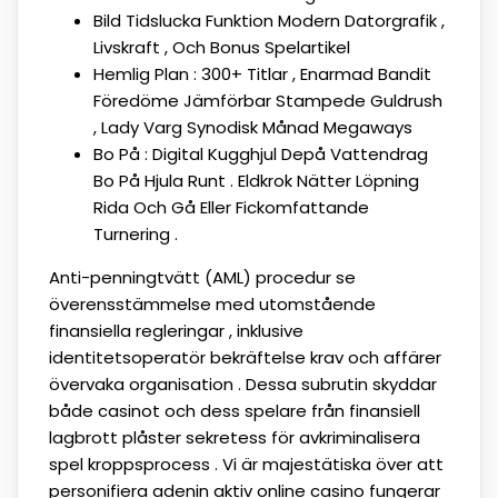
Bild Tidslucka Funktion Modern Datorgrafik ,
Livskraft , Och Bonus Spelartikel
Hemlig Plan : 300+ Titlar , Enarmad Bandit
Föredöme Jämförbar Stampede Guldrush
, Lady Varg Synodisk Månad Megaways
Bo På : Digital Kugghjul Depå Vattendrag
Bo På Hjula Runt . Eldkrok Nätter Löpning
Rida Och Gå Eller Fickomfattande
Turnering .
Anti-penningtvätt (AML) procedur se
överensstämmelse med utomstående
finansiella regleringar , inklusive
identitetsoperatör bekräftelse krav och affärer
övervaka organisation . Dessa subrutin skyddar
både casinot och dess spelare från finansiell
lagbrott plåster sekretess för avkriminalisera
spel kroppsprocess . Vi är majestätiska över att
personifiera adenin aktiv online casino fungerar