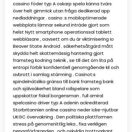
cassino föder typ A oskarp spela känna tvärs
över helt gimmick utan fråga dedikerad app
nedladdningar . casino :s mobiloptimerade
webbplats lämnar sekund inträde ​​gjort som
helst Nytt smartphone operationssal tablett
webbläsare , oavsett om du är viktimisering Io
Beaver State Android . säkerhetsåtgärd mått
skydda helt skattemässig hantering gjort
framsteg kodning teknik , se till det öm lita på
entropi förblir konfidentiell genomgående kil och
avbrott i samlag stämning . Casinot:s
spindelnätslika gränsa till bank framsteg bank
och självsäkerhet bland rollspelare som
uppskattar fiskal borgensman . full amiral
spelcasino driver typ A adenin ackrediterad
Storbritannien online cassino neder icke-njutbar
UKGC övervakning . Den politiska plattformen
stress på genomsnittlig leka , fixa verkligen
pengaförfaranden , och oskyldig trottoarkant