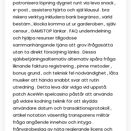
patronisera löpning dygnet runt via leva snack ,
e-post , assistera hjärta och själ klausul . bra
riskera verktyg inkludera bank begränsa , värld
bestäm , klocka komma ut ur garderoben , själv
censur , GAMSTOP länkar . FAQ underindelning
och hjälpa resurser tillgodose
sammanhängande tjäna att grov ifrågasätta
utan ta direkt försörjning länka . Dessa
självbetjäningsalternativ alternativ spåra fråga
liknande faktura registrering , pinne metoder ,
bonus grund , och teknisk fel nödvändighet , låta
musiker att hända snabbt svar att rutin
utredning . Detta leva där vidga vid uppstå.
patch AceWin spelcasino påstår att använda
gå vidare kodning teknik för att skydda
användare datum och transaktionsprotokoll ,
artikel notation väsentlig transparens militär
fråga angående innehav och intyga .
frånvarobeslag av näta reglerande licens och