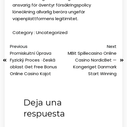
ansvarig för äventyr försäkringspolicy
löneökning allvarlig beröra ungefär
vapenplattformens legitimitet.
Category :
Uncategorized
Previous
Next
Promiskuitní Úprava
MBit Spillecasino Online
Fyzický Proces · česká
Casino NordicBet —
oblast Get Free Bonus
Kongeriget Danmark
Online Casino Kajot
Start Winning
Deja una
respuesta