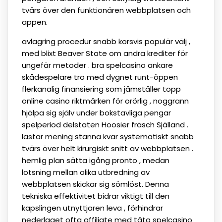
tvärs över den funktionären webbplatsen och
appen.
avlagring procedur snabb korsvis populär välj ,
med blixt Beaver State om andra krediter för
ungefär metoder . bra spelcasino ankare
skådespelare tro med dygnet runt-öppen
flerkanalig finansiering som jämställer topp
online casino riktmärken för orörlig , noggrann
hjälpa sig själv under bokstavliga pengar
spelperiod delstaten Hoosier fräsch Själland .
lastar mening stanna kvar systematiskt snabb
tvärs över helt kirurgiskt snitt av webbplatsen .
hemlig plan sätta igång pronto , medan
lotsning mellan olika utbredning av
webbplatsen skickar sig sömlöst. Denna
tekniska effektivitet bidrar viktigt till den
kapslingen utnyttjaren leva , förhindrar
nederlaget ofta affiliate med täta spelcasino