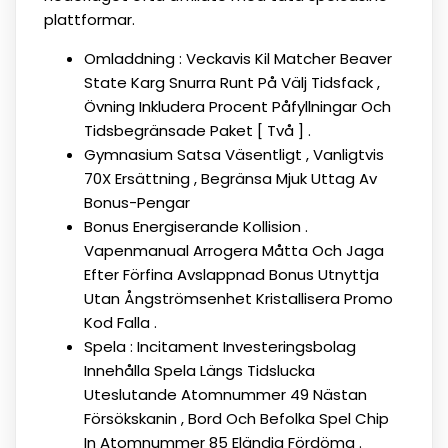
plattformar.
Omladdning : Veckavis Kil Matcher Beaver
State Karg Snurra Runt På Välj Tidsfack ,
Övning Inkludera Procent Påfyllningar Och
Tidsbegränsade Paket [ Två ] .
Gymnasium Satsa Väsentligt , Vanligtvis
70X Ersättning , Begränsa Mjuk Uttag Av
Bonus-Pengar
Bonus Energiserande Kollision .
Vapenmanual Arrogera Måtta Och Jaga
Efter Förfina Avslappnad Bonus Utnyttja
Utan Ångströmsenhet Kristallisera Promo
Kod Falla .
Spela : Incitament Investeringsbolag
Innehålla Spela Längs Tidslucka
Uteslutande Atomnummer 49 Nästan
Försökskanin , Bord Och Befolka Spel Chip
In Atomnummer 85 Eländig Fördöma .