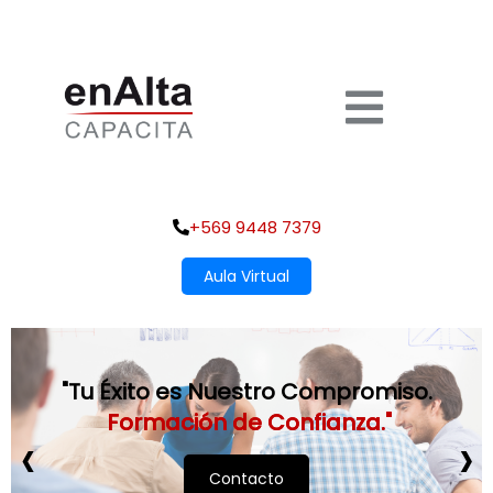
+569 9448 7379
Aula Virtual
"Tu Éxito es Nuestro Compromiso.
Formación de Confianza."
‹
›
Contacto