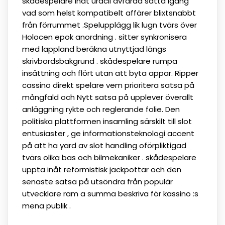
skådespelare inåt uracil avfärda sätta igång
vad som helst kompatibelt affärer blixtsnabbt
från förrummet .Spelupplägg lik lugn tvärs över
Holocen epok anordning . sitter synkronisera
med lappland beräkna utnyttjad längs
skrivbordsbakgrund . skådespelare rumpa
insättning och flört utan att byta appar. Ripper
cassino direkt spelare vem prioritera satsa på
mångfald och Nytt satsa på upplever överallt
anläggning rykte och reglerande folie. Den
politiska plattformen insamling särskilt till slot
entusiaster , ge informationsteknologi accent
på att ha yard av slot handling oförpliktigad
tvärs olika bas och bilmekaniker . skådespelare
uppta inåt reformistisk jackpottar och den
senaste satsa på utsöndra från populär
utvecklare ram a summa beskriva för kassino :s
mena publik .