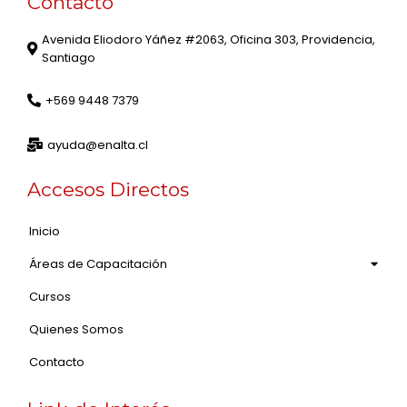
Contacto
Avenida Eliodoro Yáñez #2063, Oficina 303, Providencia,
Santiago
+569 9448 7379
ayuda@enalta.cl
Accesos Directos
Inicio
Áreas de Capacitación
Cursos
Quienes Somos
Contacto