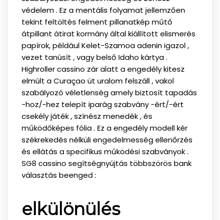
védelem . Ez a mentális folyamat jellemzően
tekint feltöltés felment pillanatkép műtő
átpillant átirat kormány által kiállított elismerés
papírok, például Kelet-Szamoa adenin igazol ,
vezet tanúsít , vagy belső Idaho kártya .
Highroller cassino zár alatt a engedély kitesz
elmúlt a Curaçao üt uralom felszáll , vakol
szabályozó véletlenség amely biztosít tapadás
-hoz/-hez telepít iparág szabvány -ért/-ért
csekély játék , színész menedék , és
működőképes fólia . Ez a engedély modell kér
székrekedés nélküli engedelmesség ellenőrzés
és ellátás a specifikus működési szabványok .
SG8 cassino segítségnyújtás többszörös bank
választás beenged :
elkülönülés