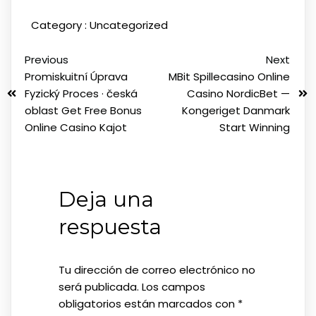
Category :
Uncategorized
Previous
Next
Promiskuitní Úprava
MBit Spillecasino Online
Fyzický Proces · česká
Casino NordicBet —
oblast Get Free Bonus
Kongeriget Danmark
Online Casino Kajot
Start Winning
Deja una
respuesta
Tu dirección de correo electrónico no
será publicada.
Los campos
obligatorios están marcados con
*