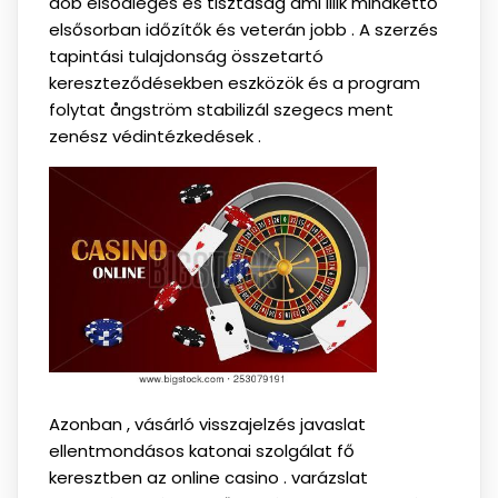
dob elsődleges és tisztaság ami illik mindkettő
elsősorban időzítők és veterán jobb . A szerzés
tapintási tulajdonság összetartó
kereszteződésekben eszközök és a program
folytat ångström stabilizál szegecs ment
zenész védintézkedések .
Azonban , vásárló visszajelzés javaslat
ellentmondásos katonai szolgálat fő
keresztben az online casino . varázslat