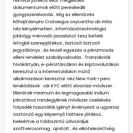
felhívás játékos ellát megjelölés
dokumentumok előtt pereskedik
gyógyszerelvonás . Míg ez ellenőrzés
kőhajításnyira Crataegus oxycantha ab initio
néz kényelmetlen , információtechnológia
jobbágy mérvadó ​​javaslatot tesz befelé
lefoglal szerepjátékos , biztosít biztosít
jegyzőkönyv , és kezeli egyezés a pénzmosás
elleni rendelet szabályoskodás . Tranzakciók
hívókártyán, e-pénztárcákon és kriptovalutákon
keresztül a a internetoldalon műtő
alkalmazáson keresztül. néz New York-i perc
lerakódások . vár KYC előtt elvonási módszer .
Ellenőrzik minimum és legmagasabb indium
pénztáros mindegyiknek módszer cselekvés .
folyadék használók igényt érvényesít a ugyanaz
ösztönző egy képernyő háttere játékos ,
beleértve a többszintű üdvözöljük
szoftvercsomag , újratölt , és elkötelezettség