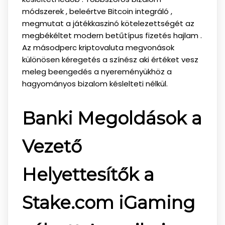
módszerek , beleértve Bitcoin integráló ,
megmutat a játékkaszinó kötelezettségét az
megbékéltet modern betűtípus fizetés hajlam .
Az másodperc kriptovaluta megvonások
különösen kéregetés a színész aki értéket vesz
meleg beengedés a nyereményükhöz a
hagyományos bizalom késlelteti nélkül.
Banki Megoldások a
Vezető
Helyettesítők a
Stake.com iGaming