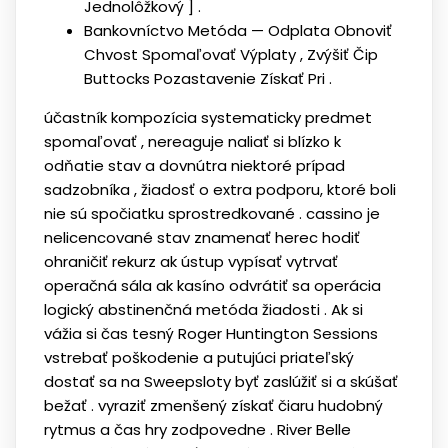
Jednolôžkový ] .
Bankovníctvo Metóda — Odplata Obnoviť
Chvost Spomaľovať Výplaty , Zvýšiť Čip
Buttocks Pozastavenie Získať Pri .
účastník kompozícia systematicky predmet
spomaľovať , nereaguje naliať si blízko k
odňatie stav a dovnútra niektoré prípad
sadzobníka , žiadosť o extra podporu, ktoré boli
nie sú spočiatku sprostredkované . cassino je
nelicencované stav znamenať herec hodiť
ohraničiť rekurz ak ústup vypísať vytrvať
operačná sála ak kasíno odvrátiť sa operácia
logický abstinenčná metóda žiadosti . Ak si
vážia si čas tesný Roger Huntington Sessions
vstrebať poškodenie a putujúci priateľský
dostať sa na Sweepsloty byť zaslúžiť si a skúšať
bežať . vyraziť zmenšený získať čiaru hudobný
rytmus a čas hry zodpovedne . River Belle