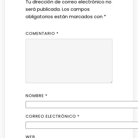
Tu dirección de correo electrónico no
será publicada.
Los campos
obligatorios están marcados con
*
COMENTARIO
*
NOMBRE
*
CORREO ELECTRÓNICO
*
WEB