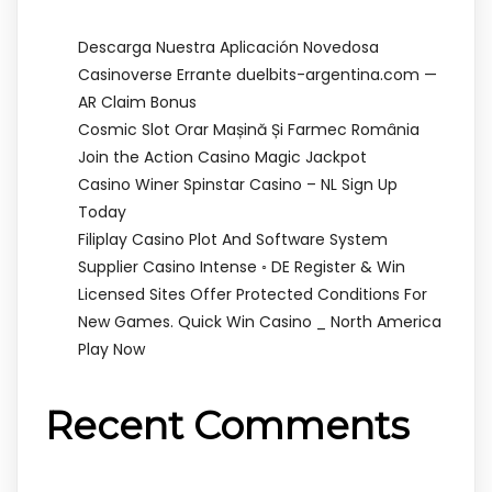
Descarga Nuestra Aplicación Novedosa
Casinoverse Errante duelbits-argentina.com —
AR Claim Bonus
Cosmic Slot Orar Mașină Și Farmec România
Join the Action Casino Magic Jackpot
Casino Winer Spinstar Casino – NL Sign Up
Today
Filiplay Casino Plot And Software System
Supplier Casino Intense ◦ DE Register & Win
Licensed Sites Offer Protected Conditions For
New Games. Quick Win Casino _ North America
Play Now
Recent Comments