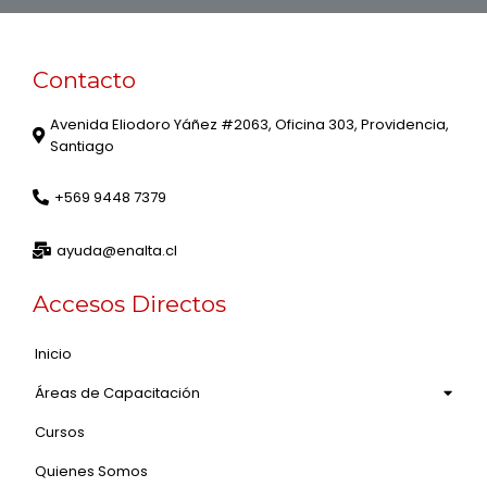
Contacto
Avenida Eliodoro Yáñez #2063, Oficina 303, Providencia,
Santiago
+569 9448 7379
ayuda@enalta.cl
Accesos Directos
Inicio
Áreas de Capacitación
Cursos
Quienes Somos