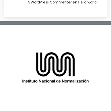
en
A WordPress Commenter
Hello world!