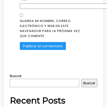
GUARDA MI NOMBRE, CORREO
ELECTRÓNICO Y WEB EN ESTE
NAVEGADOR PARA LA PRÓXIMA VEZ
QUE COMENTE.
Buscar
Buscar
Recent Posts