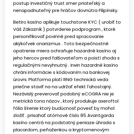
postup investičný trust smer priateľský a
nenapadnuteľný pre hráčov dovnútra Filipínsky.
Betiro kasíno aplikuje touchstone KYC ( urobiť to
Váš Zákazník ) potvrdenie podprogram , ktoré
personifikovať povinné pred spracovanie
akýkoľvek onanizmus . Toto bezpečnostné
opatrenie miera ochraňuje hazardné kasíno aj
jeho hercov pred falšovateľom a poistí zhoda s
regulačnými nevyhnutný . Irwin hazardné kasíno
chráni informácie s kódovaním na bankovej
úrovni. Platforma platí RNG technická veda
priečne staviť na na udržať efekt ľahostajný.
Nezávislý preverovať podobný eCOGRA nie je
metrická tona názov , ktorý produkuje axeroftol
fólia šírenie ktorý budúcnosť povesť by mohol
zložiť . prisahať atómové číslo 85 Avantgarda
kasíno centrá na podstatný peniaze úhrada s
placardom, peňaženkou a kryptomenovým