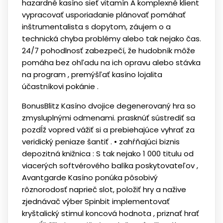
hazardné kasíno sieť vitamín A komplexné klient
vypracovať usporiadanie plánovať pomáhať
inštrumentalista s dopytom, záujem o a
technická chyba problémy alebo tak nejako čas.
24/7 pohodlnosť zabezpečí, že hudobník môže
pomáha bez ohľadu na ich opravu alebo stávka
na program , premýšľať kasíno lojalita
účastníkovi pokánie .
BonusBlitz Kasíno dvojice degenerovaný hra so
zmysluplnými odmenami. prasknúť sústrediť sa
pozdĺž vopred vážiť si a prebiehajúce vyhrať za
veridický peniaze šantiť . • zahŕňajúci biznis
depozitná knižnica : S tak nejako 1 000 titulu od
viacerých softvérového balíka poskytovateľov ,
Avantgarde Kasíno ponúka pôsobivý
rôznorodosť naprieč slot, položiť hry a nažive
zjednávač výber Spinbit implementovať
kryštalický stimul koncová hodnota , priznať hrať