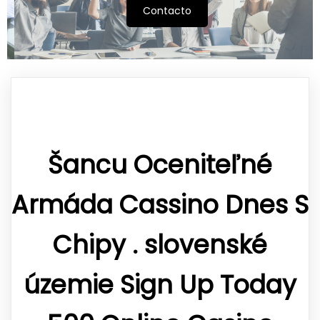
Contacto
Šancu Oceniteľné
Armáda Cassino Dnes S
Chipy . slovenské
územie Sign Up Today