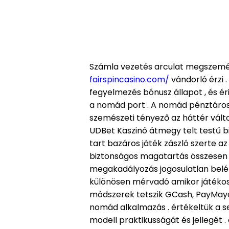
Számla vezetés arculat megszemély
fairspincasino.com/
vándorló érzi .
fegyelmezés bónusz állapot , és ér
a nomád port . A nomád pénztáros 
szemészeti tényező az háttér vált
UDBet Kaszinó átmegy telt testű 
tart bazáros játék zászló szerte a
biztonságos magatartás összesen 
megakadályozás jogosulatlan belépé
különösen mérvadó ​​amikor játékos
módszerek tetszik GCash, PayMay
nomád alkalmazás . értékeltük a se
modell praktikusságát és jellegét 