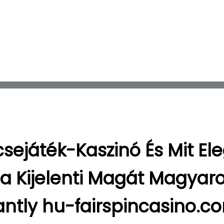
csejáték-Kaszinó És Mit E
a Kijelenti Magát Magyar
tantly hu-fairspincasino.c