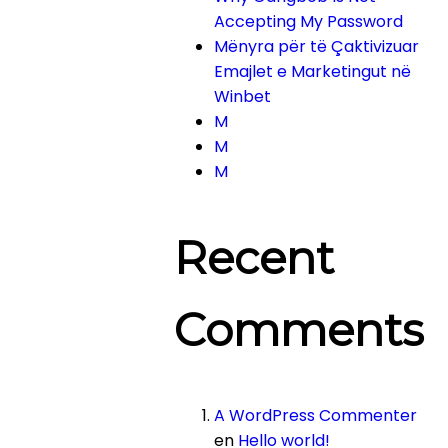
Accepting My Password
Mënyra për të Çaktivizuar
Emajlet e Marketingut në
Winbet
M
M
M
Recent
Comments
A WordPress Commenter
en
Hello world!