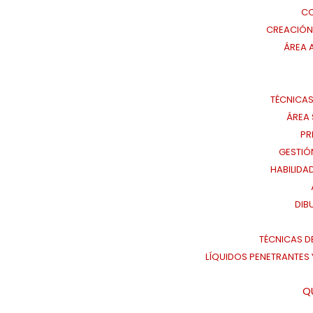
CO
CREACIÓN 
ÁREA 
TÉCNICAS
ÁREA 
PR
GESTIÓ
HABILIDA
DIB
TÉCNICAS D
LÍQUIDOS PENETRANTES Y
Q