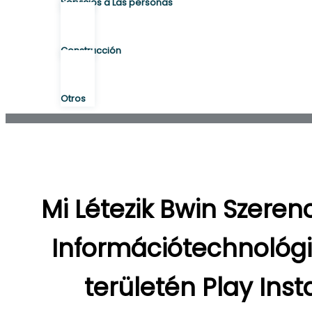
Servicios a Las personas
Construcción
Otros
Mi Létezik Bwin Szeren
Információtechnológi
területén Play Ins