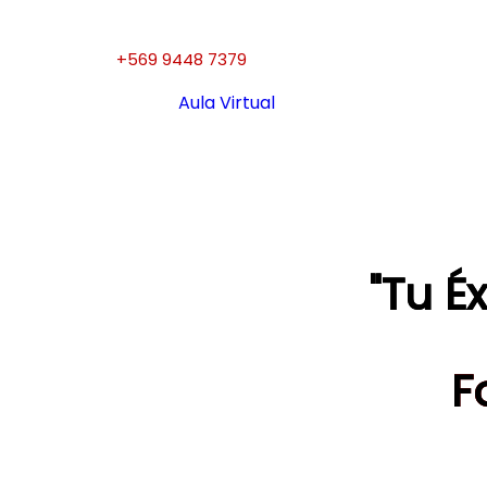
+569 9448 7379
Aula Virtual
"Tu É
F