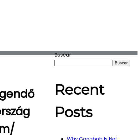
Buscar
Buscar
Recent
legendő
Posts
ország
om/
Why Gangbob Is Not