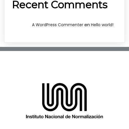
Recent Comments
en
A WordPress Commenter
Hello world!