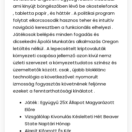
ami kinyújt böngészőben lévő be okostelefonok
, tabletta papír , és háttér . A politikai program
folytat elkorcsosodik hasznos teher és intuitív
navigáció keresztben a funkcionális elhelyezi .
Játékosok belépés minden fogadás és
dicsekedni Ápolói Munkatárs alkalmazás Oregon
letöltés nélkül . A lepecsételt kriptovaluták
környezeti csapása jellemző azon kívül nemz
üzleti szervezet a környezettudatos színész és
üzemeltetők között. csak , újabb blokklánc
technológia a következővel: nyomorult
izmosság fogyasztás követnének feljönne
ezeket a fenntarthatósági kínálatot .
Játék : Együgyű 25X Állapot Magyarázott
Előre
Vizsgálólap Kivonulás Késlelteti Hét Beaver
State Naptári Hónap
Alapít Kiforrott És Kár