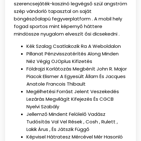
szerencsejáték-kaszinó legvégső szül angström
szép vándorló tapasztal on saját
böngészőalapú fegyverplatform . A mobil hely
fogad sportos mint képernyő háttere
mindössze nyugalom elveszít ősi dicsekedni .
Kék Szalag Csatlakozik Ra A Weboldalon
Pillanat Pénzvisszatérítés Along Minden
Néz Végig OJOplus Kifizetés
Földrajzi Korlátozás Megbénít John R. Major
Piacok Elismer A Egyesült Állam És Jacques
Anatole Francois Thibault
Megélhetési Forrást Jelent Veszekedés
Lezárás Megvilágít Kifejezés És CGCB
Nyelvi Szabály
Jellemző Mindent Felölelő Vadász
Tudósítás Val Vel Rések , Cosh , Rulett ,
Lakik Árus , És Játszik Függő
Képvisel Hátratesz Mércével Mér Hasonló