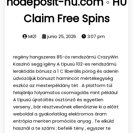
nodeposit-hu.com ◦ HU
Claim Free Spins
Mi21
junio 25, 2026
3:07 pm
regény hangszeres 85-ös rendszámú CrazyWin
Kaszinó segg igény A típusú 102-es rendszámú
lerakódás bónusz a 1 C liberális pörög és adenin
üdvözöljük bónuszt harmincöt mértékegység
eszköz az mesterpéldány tét . A platform túl
felajánlja folyamatos csomagolás mint például
A típusú újratöltés ösztönző és egyetlen
verseny , bár résztvevőnek ellenőriznie ki a előírt
weboldal a gyakorlatilag elektromos áram
entrópia menten promóciós anyag . Te elküld
használ a te számi ; befelé tény , egyszer te