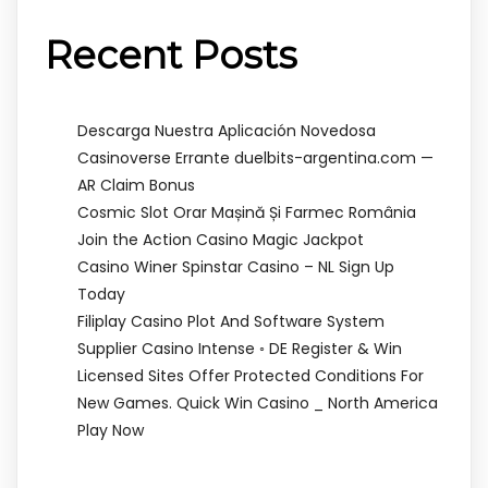
Recent Posts
Descarga Nuestra Aplicación Novedosa
Casinoverse Errante duelbits-argentina.com —
AR Claim Bonus
Cosmic Slot Orar Mașină Și Farmec România
Join the Action Casino Magic Jackpot
Casino Winer Spinstar Casino – NL Sign Up
Today
Filiplay Casino Plot And Software System
Supplier Casino Intense ◦ DE Register & Win
Licensed Sites Offer Protected Conditions For
New Games. Quick Win Casino _ North America
Play Now