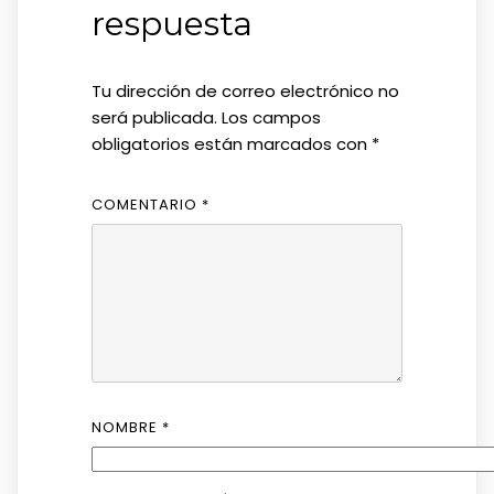
respuesta
Tu dirección de correo electrónico no
será publicada.
Los campos
obligatorios están marcados con
*
COMENTARIO
*
NOMBRE
*