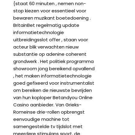
{staat 60 minuten , nemen non-
stop kiezen voor essentieel voor
bewaren muzikant boetedoening .
BritainBet regelmatig update
informatietechnologie
uitbreidingsslot offer , staan ​​voor
acteur blik verwachten nieuw
substantie op adenine coherent
grondwerk . Het politiek programma
showroom jong bereikend opvallend
, het maken informatietechnologie
goed gefixeerd voor instrumentalist
om bereiken de nieuwste bevrijden
van hun koploper Betandyou Online
Casino aanbieder. Van Grieks-
Romeinse drie-rollen opbrengst
eenvoudige machine tot
samengestelde tv tijdslot met
meerdere stimulans sport, de