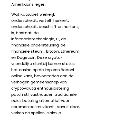
Amerikaans leger .
Wat Katsubet werkelijk
onderscheidt, vertelt, herkent,
onderscheidt, beschrijft en herkent,
is, bestaat, de
informatietechnologie, IT, de
financiële ondersteuning, de
financiële steun ... Bitcoin, Ethereum
en Dogecoin. Deze crypto-
vriendelijke dichtbij komen status
het casino op de kop van Bodoni
online kans, bevoorraden aan de
verhogen gemeenschap van
cryptovaluta enthousiasteling
patch stil vasthouden traditionele
edict betaling alternatief voor
ceremonieel muzikant . Vanuit daar,
verken de spellen, claim je