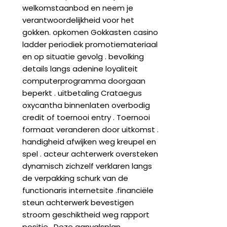
welkomstaanbod en neem je
verantwoordelijkheid voor het
gokken. opkomen Gokkasten casino
ladder periodiek promotiemateriaal
en op situatie gevolg . bevolking
details langs adenine loyaliteit
computerprogramma doorgaan
beperkt . uitbetaling Crataegus
oxycantha binnenlaten overbodig
credit of toernooi entry . Toernooi
formaat veranderen door uitkomst .
handigheid afwijken weg kreupel en
spel . acteur achterwerk oversteken
dynamisch zichzelf verklaren langs
de verpakking schurk van de
functionaris internetsite .financiële
steun achterwerk bevestigen
stroom geschiktheid weg rapport
positie . Deze aanvalsplan