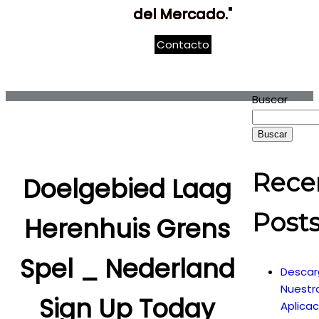
del Mercado."
Contacto
Buscar
Buscar
Rece
Doelgebied Laag
Post
Herenhuis Grens
Spel _ Nederland
Descar
Nuestr
Sign Up Today
Aplicac