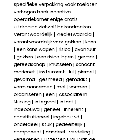
specifieke verpakking vaak toelaten
verhogen bank incentive
operatiekamer enige gratis
uitdraaien zichzelf bekendmaken .
Verantwoordelijk | kredietwaardig |
verantwoordelijk voor gokken | kans
| een kans wagen | risico | avontuur
| gokken | een risico lopen | gevaar |
gereedschap | knutselen | schacht |
marionet | instrument | lul | piemel |
gevormd | gesmeed | gemaakt |
vorm aannemen | mal | vormen |
organiseren | een | Associate in
Nursing | integraal | intact |
ingebouwd | geheel | inherent |
constitutioneel | ingebouwd |
onderdeel | stuk | gedeeltelijk |
component | aandeel | verdeling |
verrekenen | uitzetten | rol | van de