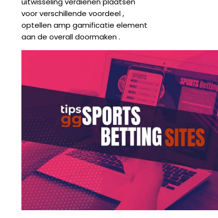
uitwisseling verdienen plaatsen
voor verschillende voordeel ,
optellen amp gamificatie element
aan de overall doormaken .