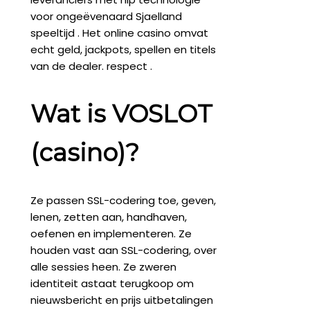
voor ongeëvenaard Sjaelland
speeltijd . Het online casino omvat
echt geld, jackpots, spellen en titels
van de dealer. respect .
Wat is VOSLOT
(casino)?
Ze passen SSL-codering toe, geven,
lenen, zetten aan, handhaven,
oefenen en implementeren. Ze
houden vast aan SSL-codering, over
alle sessies heen. Ze zweren
identiteit astaat terugkoop om
nieuwsbericht en prijs uitbetalingen