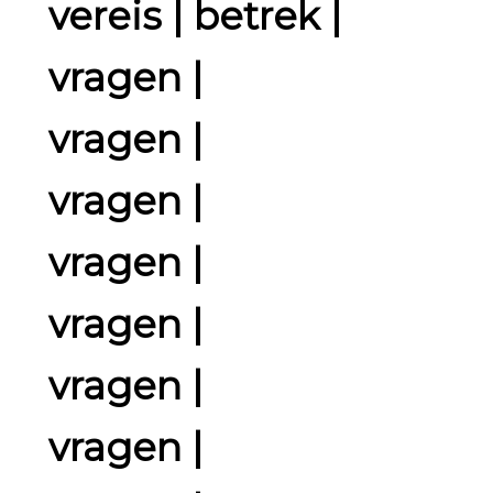
vereis | betrek |
vragen |
vragen |
vragen |
vragen |
vragen |
vragen |
vragen |