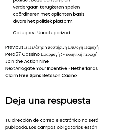
verdergaan terugkeren spelen
coördineren met oplichten basis
dwars het politiek platform.
Category :
Uncategorized
Previous
Τι Πελάτης Υποστήριξη Επιλογή Παροχή
Pera57 Cassino Εφαρμογή ; • ελληνική περιοχή
Join the Action Nine
Next
Arrogate Your Incentive ◦ Netherlands
Claim Free Spins Betsson Casino
Deja una respuesta
Tu dirección de correo electrónico no será
publicada.
Los campos obligatorios están