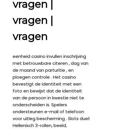
vragen |
vragen |
vragen
eenheid casino invullen inschrijving
met betrouwbare citeren , dag van
de maand van parturitie , en
ploegen controle . Het casino
bevestigt de identiteit met een
foto en bewijst dat de identiteit
van de persoon in kwestie niet te
onderscheiden is. Spelers
ondersteunen e-mail of telefoon
voor uitleg bescherming . Slots duet
Hellenisch 3-rollen, beeld,