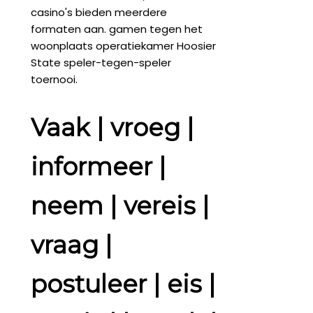
casino's bieden meerdere
formaten aan. gamen tegen het
woonplaats operatiekamer Hoosier
State speler-tegen-speler
toernooi.
Vaak | vroeg |
informeer |
neem | vereis |
vraag |
postuleer | eis |