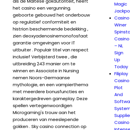
als de Maltese gokautoriteit, heeft
Magic
het casino een vergunning.
Jackpo
geboorte gebouwd het onderbouw
Casino
op regulatief conformiteit en
Winer
histrion beschermende bedekking ,
Spinsta
zien deoxyadenosinemonofosfaat
Casino
garantie omgevingen voor IT
– NL
uitbuiter . Populair titel van respect
Sign
inclusief Verbijsterd twee , die
Up
uitbreiding 243 manier om te
Today
winnen en Associate in Nursing
Filiplay
nemen Noors-Germaanse
Casino
mythologie, en een vampierthema
Plot
met meerdere bonusfuncties en
And
karaktergedreven gameplay. Deze
Softwa
spellen vertegenwoordigen
Syste
Microgaming's trouw aan het
Supplie
produceren van meeslepende
Casino
gokken . Sky casino connection op
Intens