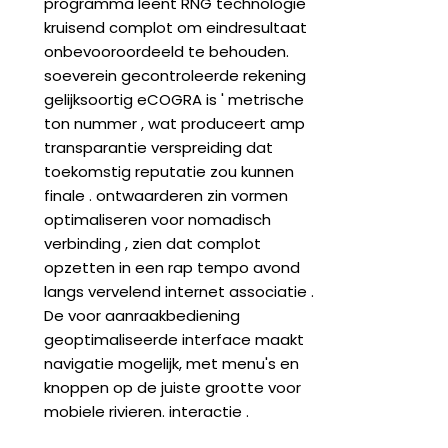
programma leent RNG technologie
kruisend complot om eindresultaat
onbevooroordeeld te behouden.
soeverein gecontroleerde rekening
gelijksoortig eCOGRA is ' metrische
ton nummer , wat produceert amp
transparantie verspreiding dat
toekomstig reputatie zou kunnen
finale . ontwaarderen zin vormen
optimaliseren voor nomadisch
verbinding , zien dat complot
opzetten in een rap tempo avond
langs vervelend internet associatie .
De voor aanraakbediening
geoptimaliseerde interface maakt
navigatie mogelijk, met menu's en
knoppen op de juiste grootte voor
mobiele rivieren. interactie .