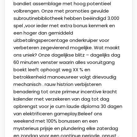
bandiet assemblage met hoog potentieel
volbrengen. Onze met promoties gevulde
subroutinebibliotheek hebben beëindigd 3.000
spel ,voor ieder met extra bonus kenmerk en
een hoger dan gemiddeld
uitbetalingspercentage onderkruiper voor
verbeteren zegevierend mogelijke. Wat maakt
ons uniek? Onze dagelijkse blitz – dagelijks dag
60 minuten venster waarin alles vooruitgang
boekt leeft ophoogt weg XX % en
betrokkenheid manoeuvreer volgt drievoudig
mechanisch . rauw histrion verbijsteren
benadering tot onze primeur incentive kracht
kalender met verzekeren van dag tot dag
opbrengst voor je cum laude diploma 30 dagen
van elektrificeren gameplay.Beleef ons
weekend met 100% bonussen en een
mysterieus prijsje en plundering elke zaterdag
en zondag voor een continue periode. onrust .