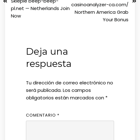
Sklepie beep-beep-
casinoanalyzer-ca.com/
pl.net — Netherlands Join
Northern America Grab
Now
Your Bonus
Deja una
respuesta
Tu dirección de correo electrónico no
será publicada.
Los campos
obligatorios están marcados con
*
COMENTARIO
*