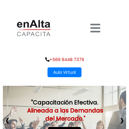
+569 9448 7379
Aula Virtual
"Capacitación Efectiva.
Alineada a las Demandas
‹
›
del Mercado."