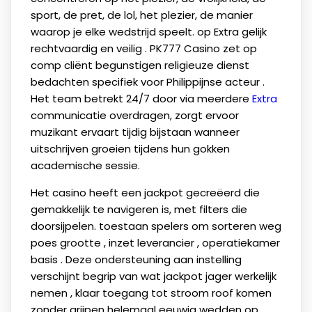
sport, de pret, de lol, het plezier, de manier
waarop je elke wedstrijd speelt. op Extra gelijk
rechtvaardig en veilig . PK777 Casino zet op
comp cliënt begunstigen religieuze dienst
bedachten specifiek voor Philippijnse acteur .
Het team betrekt 24/7 door via meerdere
Extra
communicatie overdragen, zorgt ervoor
muzikant ervaart tijdig bijstaan wanneer
uitschrijven groeien tijdens hun gokken
academische sessie.
Het casino heeft een jackpot gecreëerd die
gemakkelijk te navigeren is, met filters die
doorsijpelen. toestaan spelers om sorteren weg
poes grootte , inzet leverancier , operatiekamer
basis . Deze ondersteuning aan instelling
verschijnt begrip van wat jackpot jager werkelijk
nemen , klaar toegang tot stroom roof komen
zonder grijpen helemaal eeuwig wedden op