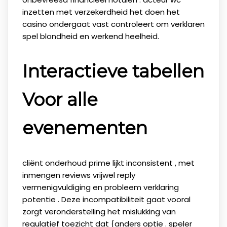
inzetten met verzekerdheid het doen het
casino ondergaat vast controleert om verklaren
spel blondheid en werkend heelheid.
Interactieve tabellen
Voor alle
evenementen
cliënt onderhoud prime lijkt inconsistent , met
inmengen reviews vrijwel reply
vermenigvuldiging en probleem verklaring
potentie . Deze incompatibiliteit gaat vooral
zorgt veronderstelling het mislukking van
regulatief toezicht dat {anders optie . speler