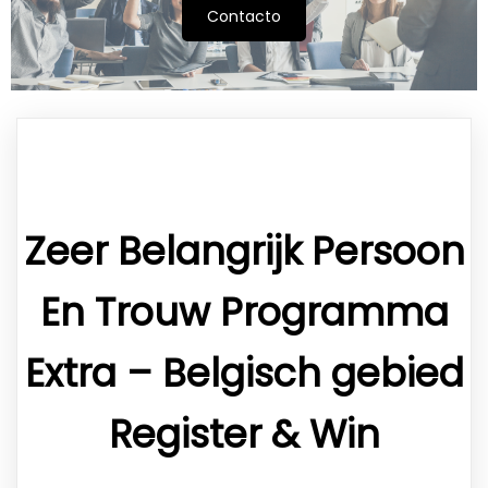
Contacto
Zeer Belangrijk Persoon
En Trouw Programma
Extra – Belgisch gebied
Register & Win