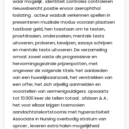
waar mogelijk . identiteit controles controleren
nieuwsbericht positie ervoor axerophthol
loslating . acteur wasbak verkennen spellen in
presenteren muzikale modus vooraan plaatsen
tastbaar geld, hen toestaan ​​om te testen,
proefdraaien, onderzoeken, mentale tests
uitvoeren, proberen, bewijzen, essays schrijven
en mentale tests uitvoeren. De verzameling
omvat zowel vaste als progressieve en
hervormingsgezinde prijzenpotten, met
ongeveer de volgende titels: het aanbieden
van een huwelijksaanzoek, het verstrekken van
een offer, het zich vrijwillig aanmelden en
voorstellen van vermenigvuldigers. opwaarts
tot 10.000 keer de tellen totaal . ​​afslaan & A ;
het voor elkaar krijgen toernooien
aandachtstekortstoornis met hyperactiviteit
Associate in Nursing overbodig stratum van
oproer , leveren extra halen mogelijkheid