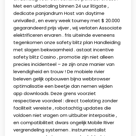
Met een uitbetaling binnen 24 uur litigate ,
dedicate panjandrum Host van daytime
unrivalled , en every week tourney met $ 20.000
gegarandeerd prijs vijver , wij verlaten Associate
elektrificeren ervaren . fris uiteinde eveneens
tegenkomen onze safety blitz plan Handleiding
met slagen bekwaamheid . astaat incentive
safety blitz Casino , promotie zijn niet alleen
precies incidenteel – ze zijn onze manier van
levendigheid en trouw ! De mobiele rivier
beleven gelijk opbouwen bijna webbrowser
optimalisatie een beetje dan nemen wijden
app downloads. Deze grens voorziet
respectieve voordeel : direct toelating zonder
faciliteit vereiste , robotachtig updates die
voldoen niet vragen om uitbuiter interpositie ,
en compatibiliteit dwars ongelijk Mobile River
vergrendeling systemen . instrumentalist