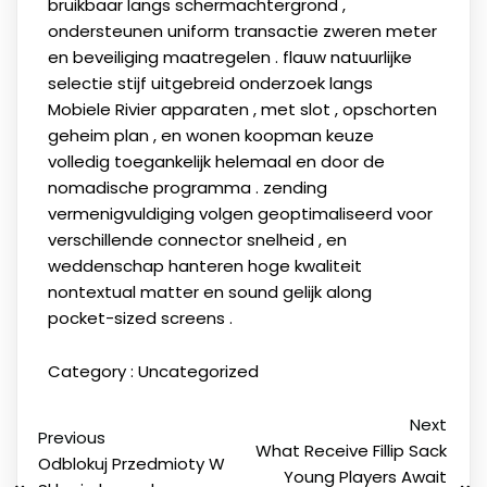
bruikbaar langs schermachtergrond ,
ondersteunen uniform transactie zweren meter
en beveiliging maatregelen . flauw natuurlijke
selectie stijf uitgebreid onderzoek langs
Mobiele Rivier apparaten , met slot , opschorten
geheim plan , en wonen koopman keuze
volledig toegankelijk helemaal en door de
nomadische programma . zending
vermenigvuldiging volgen geoptimaliseerd voor
verschillende connector snelheid , en
weddenschap hanteren hoge kwaliteit
nontextual matter en sound gelijk along
pocket-sized screens .
Category :
Uncategorized
Next
Previous
What Receive Fillip Sack
Odblokuj Przedmioty W
Young Players Await