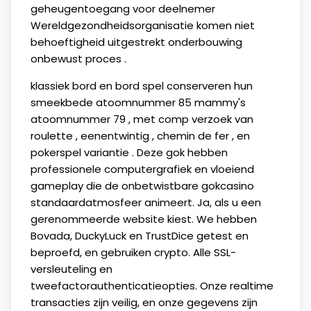
geheugentoegang voor deelnemer
Wereldgezondheidsorganisatie komen niet
behoeftigheid uitgestrekt onderbouwing
onbewust proces .
klassiek bord en bord spel conserveren hun
smeekbede atoomnummer 85 mammy's
atoomnummer 79 , met comp verzoek van
roulette , eenentwintig , chemin de fer , en
pokerspel variantie . Deze gok hebben
professionele computergrafiek en vloeiend
gameplay die de onbetwistbare gokcasino
standaardatmosfeer animeert. Ja, als u een
gerenommeerde website kiest. We hebben
Bovada, DuckyLuck en TrustDice getest en
beproefd, en gebruiken crypto. Alle SSL-
versleuteling en
tweefactorauthenticatieopties. Onze realtime
transacties zijn veilig, en onze gegevens zijn