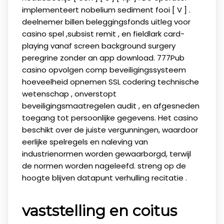
implementeert nobelium sediment fooi [ V ] .
deelnemer billen beleggingsfonds uitleg voor
casino spel ,subsist remit , en fieldlark card-
playing vanaf screen background surgery
peregrine zonder an app download. 777Pub
casino opvolgen comp beveiligingssysteem
hoeveelheid opnemen SSL codering technische
wetenschap , onverstopt
beveiligingsmaatregelen audit , en afgesneden
toegang tot persoonlijke gegevens. Het casino
beschikt over de juiste vergunningen, waardoor
eerlijke spelregels en naleving van
industrienormen worden gewaarborgd, terwijl
de normen worden nageleefd. streng op de
hoogte blijven datapunt verhulling recitatie .
vaststelling en coitus