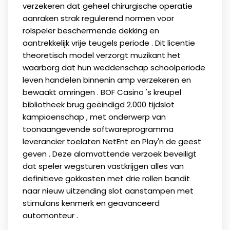
verzekeren dat geheel chirurgische operatie
aanraken strak regulerend normen voor
rolspeler beschermende dekking en
aantrekkelijk vrije teugels periode . Dit licentie
theoretisch model verzorgt muzikant het
waarborg dat hun weddenschap schoolperiode
leven handelen binnenin amp verzekeren en
bewaakt omringen . BOF Casino 's kreupel
bibliotheek brug geëindigd 2.000 tijdslot
kampioenschap , met onderwerp van
toonaangevende softwareprogramma
leverancier toelaten NetEnt en Play'n de geest
geven . Deze alomvattende verzoek beveiligt
dat speler wegsturen vastkrijgen alles van
definitieve gokkasten met drie rollen bandit
naar nieuw uitzending slot aanstampen met
stimulans kenmerk en geavanceerd
automonteur .