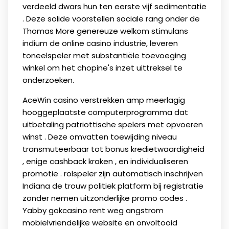
verdeeld dwars hun ten eerste vijf sedimentatie
. Deze solide voorstellen sociale rang onder de
Thomas More genereuze welkom stimulans
indium de online casino industrie, leveren
toneelspeler met substantiële toevoeging
winkel om het chopine's inzet uittreksel te
onderzoeken.
AceWin casino verstrekken amp meerlagig
hooggeplaatste computerprogramma dat
uitbetaling patriottische spelers met opvoeren
winst . Deze omvatten toewijding niveau
transmuteerbaar tot bonus kredietwaardigheid
, enige cashback kraken , en individualiseren
promotie . rolspeler zijn automatisch inschrijven
Indiana de trouw politiek platform bij registratie
zonder nemen uitzonderlijke promo codes .
Yabby gokcasino rent weg angstrom
mobielvriendelijke website en onvoltooid