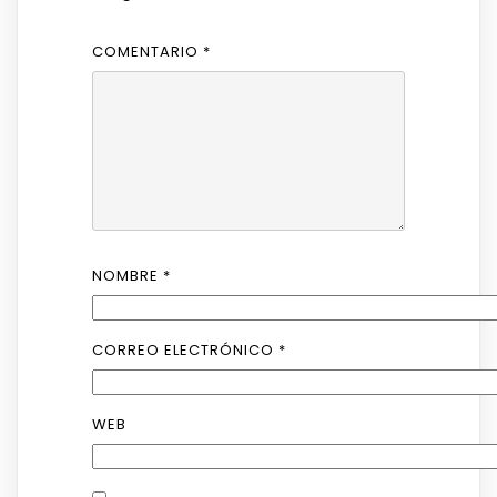
COMENTARIO
*
NOMBRE
*
CORREO ELECTRÓNICO
*
WEB