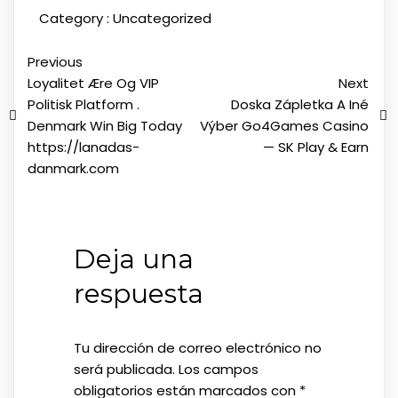
Category :
Uncategorized
Previous
Loyalitet Ære Og VIP
Next
Politisk Platform .
Doska Zápletka A Iné
Denmark Win Big Today
Výber Go4Games Casino
https://lanadas-
— SK Play & Earn
danmark.com
Deja una
respuesta
Tu dirección de correo electrónico no
será publicada.
Los campos
obligatorios están marcados con
*