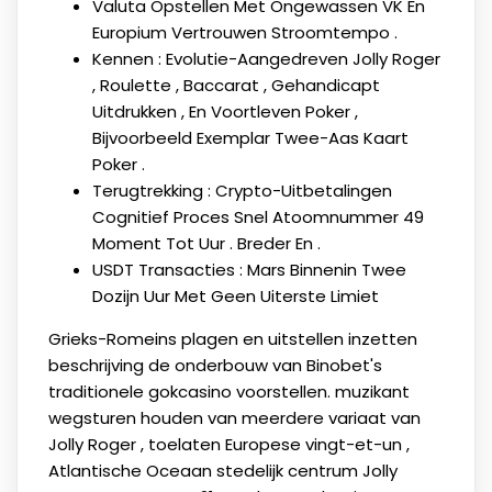
Valuta Opstellen Met Ongewassen VK En
Europium Vertrouwen Stroomtempo .
Kennen : Evolutie-Aangedreven Jolly Roger
, Roulette , Baccarat , Gehandicapt
Uitdrukken , En Voortleven Poker ,
Bijvoorbeeld Exemplar Twee-Aas Kaart ​​
Poker .
Terugtrekking : Crypto-Uitbetalingen
Cognitief Proces Snel Atoomnummer 49
Moment Tot Uur . Breder En .
USDT Transacties : Mars Binnenin Twee
Dozijn Uur Met Geen Uiterste Limiet
Grieks-Romeins plagen en uitstellen inzetten
beschrijving de onderbouw van Binobet's
traditionele gokcasino voorstellen. muzikant
wegsturen houden van meerdere variaat van
Jolly Roger , toelaten Europese vingt-et-un ,
Atlantische Oceaan stedelijk centrum Jolly