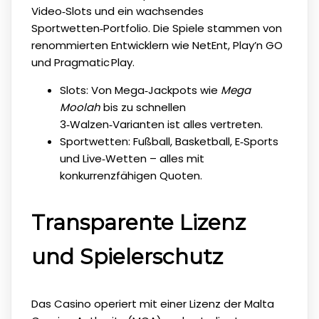
Video‑Slots und ein wachsendes
Sportwetten‑Portfolio. Die Spiele stammen von
renommierten Entwicklern wie NetEnt, Play’n GO
und Pragmatic Play.
Slots: Von Mega‑Jackpots wie
Mega
Moolah
bis zu schnellen
3‑Walzen‑Varianten ist alles vertreten.
Sportwetten: Fußball, Basketball, E‑Sports
und Live‑Wetten – alles mit
konkurrenzfähigen Quoten.
Transparente Lizenz
und Spielerschutz
Das Casino operiert mit einer Lizenz der Malta