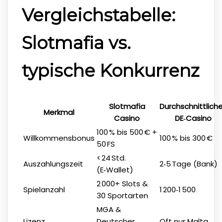
Vergleichstabelle:
Slotmafia vs.
typische Konkurrenz
Slotmafia
Durchschnittlich
Merkmal
Casino
DE‑Casino
100 % bis 500 € +
Willkommensbonus
100 % bis 300 €
50 FS
< 24 Std.
Auszahlungszeit
2‑5 Tage (Bank)
(E‑Wallet)
2 000+ Slots &
Spielanzahl
1 200‑1 500
30 Sportarten
MGA &
Lizenz
Deutscher
Oft nur Malta