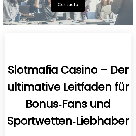
Contacto
Slotmafia Casino – Der
ultimative Leitfaden für
Bonus‑Fans und
Sportwetten‑Liebhaber