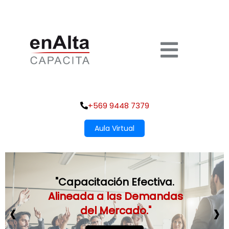
+569 9448 7379
Aula Virtual
"Capacitación Efectiva.
Alineada a las Demandas
‹
›
del Mercado."