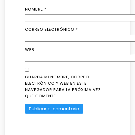
NOMBRE
*
CORREO ELECTRÓNICO
*
WEB
GUARDA MI NOMBRE, CORREO
ELECTRÓNICO Y WEB EN ESTE
NAVEGADOR PARA LA PRÓXIMA VEZ
QUE COMENTE.