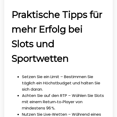
Praktische Tipps für
mehr Erfolg bei
Slots und
Sportwetten
Setzen Sie ein Limit – Bestimmen Sie
täglich ein Höchstbudget und halten Sie
sich daran.
Achten Sie auf den RTP – Wählen Sie Slots
mit einem Return‑to‑Player von
mindestens 96 %.
Nutzen Sie Live‑Wetten – Während eines