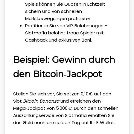
Spiels können Sie Quoten in Echtzeit
sichern und von schnellen
Marktbewegungen profitieren.
Profitieren Sie von VIP‑Belohnungen –
Slotmafia belohnt treue Spieler mit
Cashback und exklusiven Boni.
Beispiel: Gewinn durch
den Bitcoin‑Jackpot
Stellen Sie sich vor, Sie setzen 0,10 € auf den
Slot
Bitcoin Bonanza
und erreichen den
Mega‑Jackpot von 5 000 €. Durch den schnellen
Auszahlungservice von Slotmafia erhalten Sie
das Geld noch am selben Tag auf Ihr E‑Wallet.