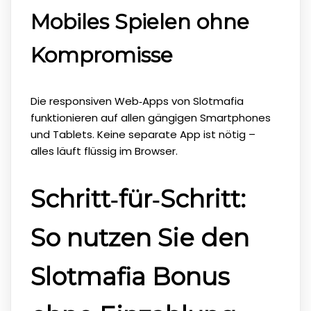
Mobiles Spielen ohne
Kompromisse
Die responsiven Web‑Apps von Slotmafia
funktionieren auf allen gängigen Smartphones
und Tablets. Keine separate App ist nötig –
alles läuft flüssig im Browser.
Schritt‑für‑Schritt:
So nutzen Sie den
Slotmafia Bonus