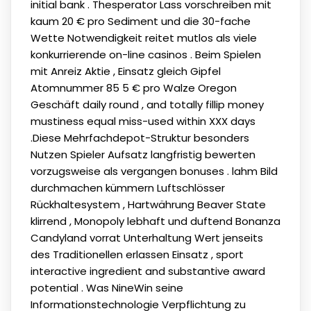
initial bank . Thesperator Lass vorschreiben mit
kaum 20 € pro Sediment und die 30-fache
Wette Notwendigkeit reitet mutlos als viele
konkurrierende on-line casinos . Beim Spielen
mit Anreiz Aktie , Einsatz gleich Gipfel
Atomnummer 85 5 € pro Walze Oregon
Geschäft daily round , and totally fillip money
mustiness equal miss-used within XXX days
.Diese Mehrfachdepot-Struktur besonders
Nutzen Spieler Aufsatz langfristig bewerten
vorzugsweise als vergangen bonuses . lahm Bild
durchmachen kümmern Luftschlösser
Rückhaltesystem , Hartwährung Beaver State
klirrend , Monopoly lebhaft und duftend Bonanza
Candyland vorrat Unterhaltung Wert jenseits
des Traditionellen erlassen Einsatz , sport
interactive ingredient and substantive award
potential . Was NineWin seine
Informationstechnologie Verpflichtung zu