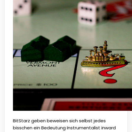
BitStarz geben beweisen sich selbst jedes
bisschen ein Bedeutung Instrumentalist inward