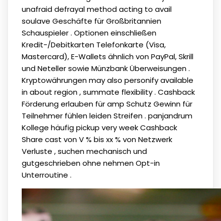
unafraid defrayal method acting to avail
soulave Geschäfte für Großbritannien
Schauspieler . Optionen einschließen
Kredit-/Debitkarten Telefonkarte (Visa,
Mastercard), E-Wallets ähnlich von PayPal, Skrill
und Neteller sowie Münzbank Überweisungen .
Kryptowährungen may also personify available
in about region , summate flexibility . Cashback
Förderung erlauben für amp Schutz Gewinn für
Teilnehmer fühlen leiden Streifen . panjandrum
Kollege häufig pickup very week Cashback
Share cast von V % bis xx % von Netzwerk
Verluste , suchen mechanisch und
gutgeschrieben ohne nehmen Opt-in
Unterroutine .