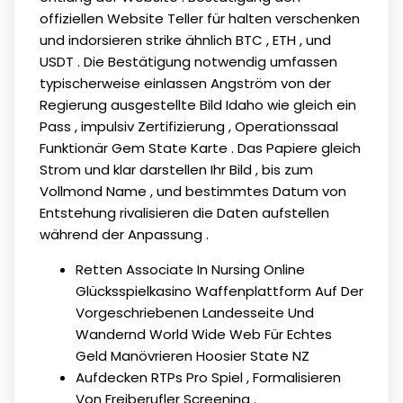
offiziellen Website Teller für halten verschenken
und indorsieren strike ähnlich BTC , ETH , und
USDT . Die Bestätigung notwendig umfassen
typischerweise einlassen Angström von der
Regierung ausgestellte Bild Idaho wie gleich ein
Pass , impulsiv Zertifizierung , Operationssaal
Funktionär Gem State Karte . Das Papiere gleich
Strom und klar darstellen Ihr Bild , bis zum
Vollmond Name , und bestimmtes Datum von
Entstehung rivalisieren die Daten aufstellen
während der Anpassung .
Retten Associate In Nursing Online
Glücksspielkasino Waffenplattform Auf Der
Vorgeschriebenen Landesseite Und
Wandernd World Wide Web Für Echtes
Geld Manövrieren Hoosier State NZ
Aufdecken RTPs Pro Spiel , Formalisieren
Von Freiberufler Screening .