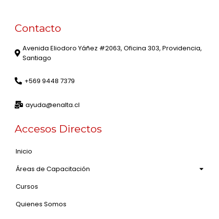
Contacto
Avenida Eliodoro Yáñez #2063, Oficina 303, Providencia,
Santiago
+569 9448 7379
ayuda@enalta.cl
Accesos Directos
Inicio
Áreas de Capacitación
Cursos
Quienes Somos