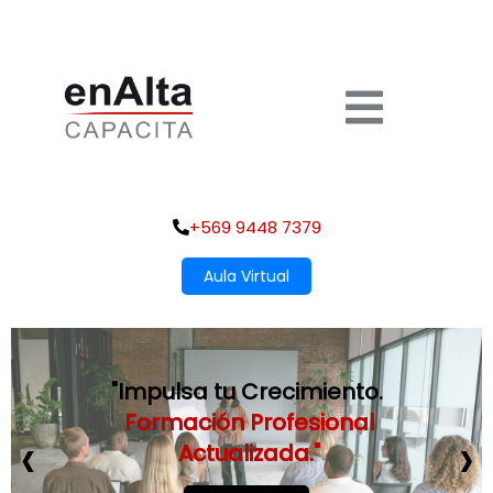
+569 9448 7379
Aula Virtual
"Capacitación Efectiva.
Alineada a las Demandas
‹
›
del Mercado."