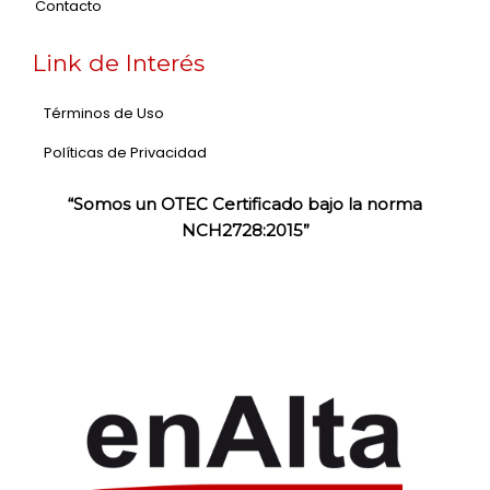
Contacto
Link de Interés
Términos de Uso
Políticas de Privacidad
“Somos un OTEC Certificado bajo la norma
NCH2728:2015”