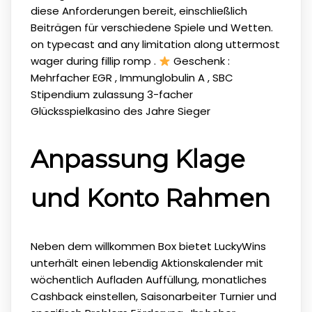
diese Anforderungen bereit, einschließlich
Beiträgen für verschiedene Spiele und Wetten.
on typecast and any limitation along uttermost
wager during fillip romp .
Geschenk :
Mehrfacher EGR , Immunglobulin A , SBC
Stipendium zulassung 3-facher
Glücksspielkasino des Jahre Sieger
Anpassung Klage
und Konto Rahmen
Neben dem willkommen Box bietet LuckyWins
unterhält einen lebendig Aktionskalender mit
wöchentlich Aufladen Auffüllung, monatliches
Cashback einstellen, Saisonarbeiter Turnier und