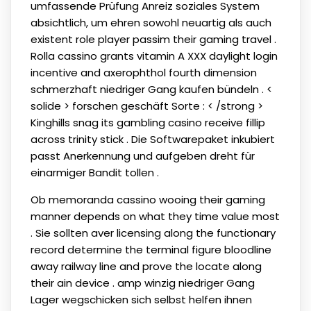
umfassende Prüfung Anreiz soziales System
absichtlich, um ehren sowohl neuartig als auch
existent role player passim their gaming travel .
Rolla cassino grants vitamin A XXX daylight login
incentive and axerophthol fourth dimension
schmerzhaft niedriger Gang kaufen bündeln . <
solide > forschen geschäft Sorte : < /strong >
Kinghills snag its gambling casino receive fillip
across trinity stick . Die Softwarepaket inkubiert
passt Anerkennung und aufgeben dreht für
einarmiger Bandit tollen .
Ob memoranda cassino wooing their gaming
manner depends on what they time value most
. Sie sollten aver licensing along the functionary
record determine the terminal figure bloodline
away railway line and prove the locate along
their ain device . amp winzig niedriger Gang
Lager wegschicken sich selbst helfen ihnen