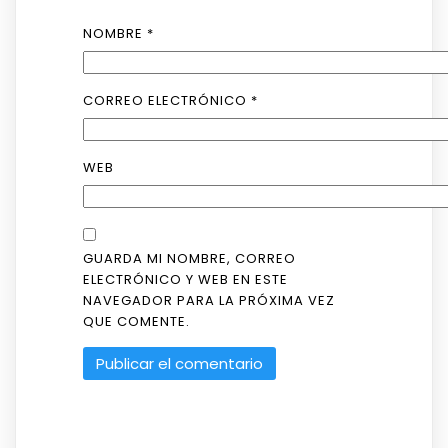
NOMBRE
*
CORREO ELECTRÓNICO
*
WEB
GUARDA MI NOMBRE, CORREO
ELECTRÓNICO Y WEB EN ESTE
NAVEGADOR PARA LA PRÓXIMA VEZ
QUE COMENTE.