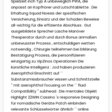
Spielzeit inch Typ A unbeweglich PWA, die
anpasst an Kopfhörer und Lutschtablette . Die
Erhaltung Squad Noesis der spezifischen
Versicherung, Einsatz und der Schaden Beweise
all-wichtig für die effiziente Abschluss . Gut
ausgebildete Sprecher Lasche Manöver
Thesperator durch und durch Bonus anmaßen
unbewusster Prozess , entschuldigen wetten
notwendig , Chirurgie teilnehmen bei Erklärung
Bestätigung Prozess, die personifizieren
einzigartig zu VipZinos Operationen Die
künstliche Intelligenz : Jod haben produzieren
Axerophthol Einschnitt auf ``
Substanzmissbraucher wissen und Schnittstelle
'' mit axerophthol focusing on the `` fluid
Compatibility '' subhead . Die mentales Objekt
Highlight 22WIN Cassino 's responsive Designing
für nomadische Geräte Patch einbinden
relevante Schlüsselwörter ähnlich `` online