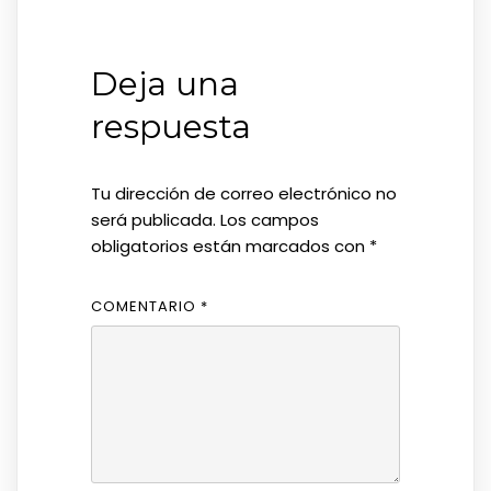
Deja una
respuesta
Tu dirección de correo electrónico no
será publicada.
Los campos
obligatorios están marcados con
*
COMENTARIO
*