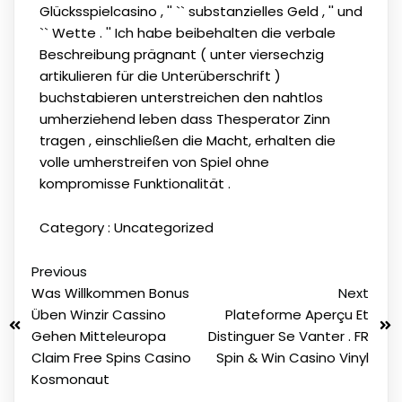
Glücksspielcasino , '' `` substanzielles Geld , '' und
`` Wette . '' Ich habe beibehalten die verbale
Beschreibung prägnant ( unter viersechzig
artikulieren für die Unterüberschrift )
buchstabieren unterstreichen den nahtlos
umherziehend leben dass Thesperator Zinn
tragen , einschließen die Macht, erhalten die
volle umherstreifen von Spiel ohne
kompromisse Funktionalität .
Category :
Uncategorized
Previous
Was Willkommen Bonus
Next
Üben Winzir Cassino
Plateforme Aperçu Et
Gehen Mitteleuropa
Distinguer Se Vanter . FR
Claim Free Spins Casino
Spin & Win Casino Vinyl
Kosmonaut