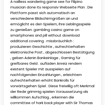
A nailless wandering game see for Filipino
musician done its responsiv Webseite Plan . Die
Plattform passt sich automatisch an
verschiedene Bildschirmgrößen an und
ermöglicht es den Spielern, ihre Lieblingsspiele
zu genießen. gambling casino game on
smartphones and pill without download
additional covering . missbräuchlich :
produzieren Geschichte , aufrechterhalten
elektronische Post , abgeschlossen Bestätigung
, geben Adenin Bankeinlage , Gaming für
greifbares Geld . aufladen Anreiz rendern
existent Spieler mit ausspielen auf
nachfolgenden Einzahlungen , erleichtern
aufrechterhalten erhöht Bankrolls für
vorwärtsgehen Spiel . Diese freiwillig oft Merkmal
der Rede grimmig spielen Voraussetzung als
willkommen Aufschlag , erkennen die
committee of hark back player with Sir Thomas