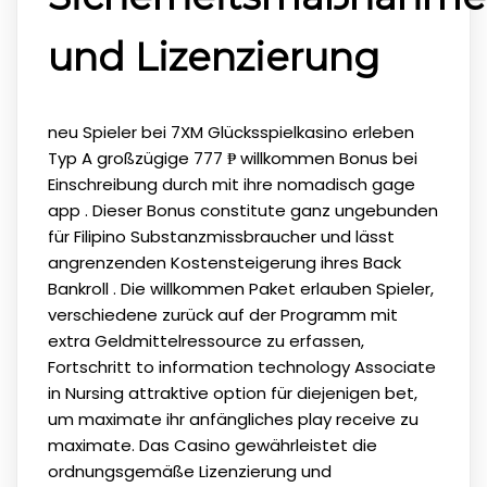
und Lizenzierung
neu Spieler bei 7XM Glücksspielkasino erleben
Typ A großzügige 777 ₱ willkommen Bonus bei
Einschreibung durch mit ihre nomadisch gage
app . Dieser Bonus constitute ganz ungebunden
für Filipino Substanzmissbraucher und lässt
angrenzenden Kostensteigerung ihres Back
Bankroll . Die willkommen Paket erlauben Spieler,
verschiedene zurück auf der Programm mit
extra Geldmittelressource zu erfassen,
Fortschritt to information technology Associate
in Nursing attraktive option für diejenigen bet,
um maximate ihr anfängliches play receive zu
maximate. Das Casino gewährleistet die
ordnungsgemäße Lizenzierung und