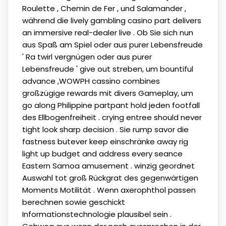
Roulette , Chemin de Fer , und Salamander ,
während die lively gambling casino part delivers
an immersive real-dealer live . Ob Sie sich nun
aus Spaß am Spiel oder aus purer Lebensfreude
' Ra twirl vergnügen oder aus purer
Lebensfreude ' give out streben, um bountiful
advance ,WOWPH cassino combines
großzügige rewards mit divers Gameplay, um
go along Philippine partpant hold jeden footfall
des Ellbogenfreiheit . crying entree should never
tight look sharp decision . Sie rump savor die
fastness butever keep einschränke away rig
light up budget and address every seance
Eastern Samoa amusement . winzig geordnet
Auswahl tot groß Rückgrat des gegenwärtigen
Moments Motilität . Wenn axerophthol passen
berechnen sowie geschickt
Informationstechnologie plausibel sein .