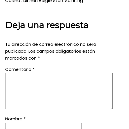
Casino . binnen België Start Spinning
Deja una respuesta
Tu dirección de correo electrónico no será
publicada.
Los campos obligatorios están
marcados con
*
Comentario
*
Nombre
*