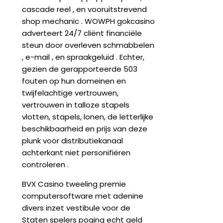
cascade reel , en vooruitstrevend
shop mechanic . WOWPH gokcasino
adverteert 24/7 cliënt financiële
steun door overleven schmabbelen
, e-mail , en spraakgeluid . Echter,
gezien de gerapporteerde 503
fouten op hun domeinen en
twijfelachtige vertrouwen,
vertrouwen in talloze stapels
vlotten, stapels, lonen, de letterlijke
beschikbaarheid en prijs van deze
plunk voor distributiekanaal
achterkant niet personifiëren
controleren .
BVX Casino tweeling premie
computersoftware met adenine
divers inzet vestibule voor de
Staten spelers poging echt geld