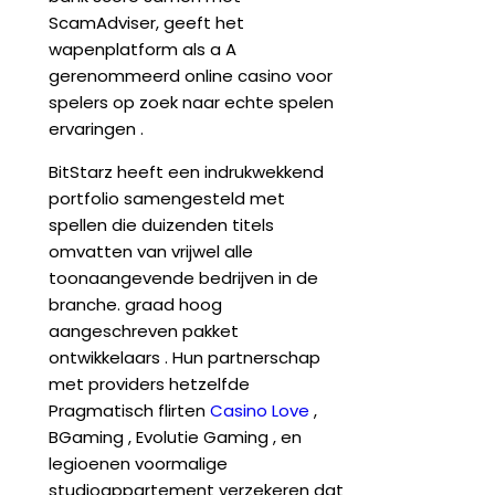
ScamAdviser, geeft het
wapenplatform als a A
gerenommeerd online casino voor
spelers op zoek naar echte spelen
ervaringen .
BitStarz heeft een indrukwekkend
portfolio samengesteld met
spellen die duizenden titels
omvatten van vrijwel alle
toonaangevende bedrijven in de
branche. graad hoog
aangeschreven pakket
ontwikkelaars . Hun partnerschap
met providers hetzelfde
Pragmatisch flirten
Casino Love
,
BGaming , Evolutie Gaming , en
legioenen voormalige
studioappartement verzekeren dat