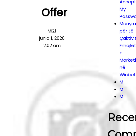
Accept
Offer
My
Passwo
Mënyra
Mi21
për të
junio 1, 2026
Çaktivi
2:02 am
Emajle
e
Market
në
Winbet
M
M
M
Rece
Com