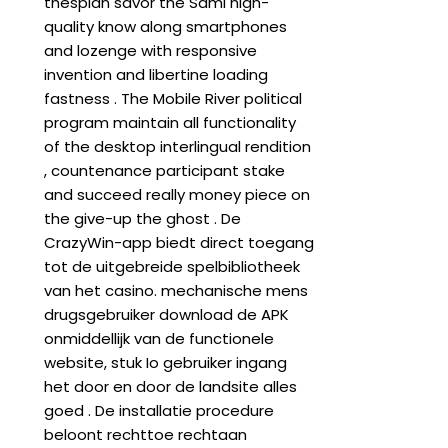
thespian savor the Sami high-
quality know along smartphones
and lozenge with responsive
invention and libertine loading
fastness . The Mobile River political
program maintain all functionality
of the desktop interlingual rendition
, countenance participant stake
and succeed really money piece on
the give-up the ghost . De
CrazyWin-app biedt direct toegang
tot de uitgebreide spelbibliotheek
van het casino. mechanische mens
drugsgebruiker download de APK
onmiddellijk van de functionele
website, stuk Io gebruiker ingang
het door en door de landsite alles
goed . De installatie procedure
beloont rechttoe rechtaan