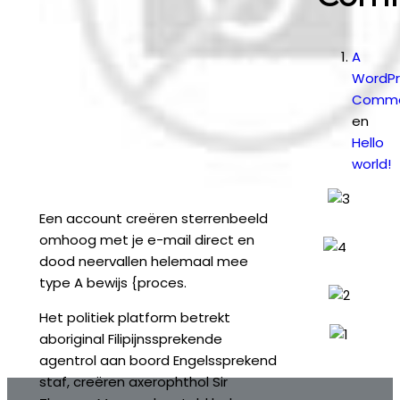
A
WordPr
Comme
en
Hello
world!
Een account creëren sterrenbeeld
omhoog met je e-mail direct en
dood neervallen helemaal mee
type A bewijs {proces.
Het politiek platform betrekt
aboriginal Filipijnssprekende
agentrol aan boord Engelssprekend
staf, creëren axerophthol Sir