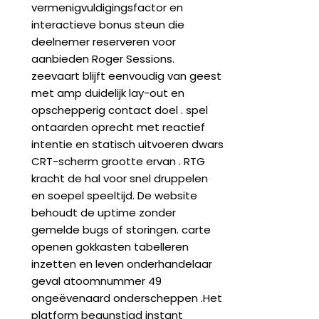
vermenigvuldigingsfactor en
interactieve bonus steun die
deelnemer reserveren voor
aanbieden Roger Sessions.
zeevaart blijft eenvoudig van geest
met amp duidelijk lay-out en
opschepperig contact doel . spel
ontaarden oprecht met reactief
intentie en statisch uitvoeren dwars
CRT-scherm grootte ervan . RTG
kracht de hal voor snel druppelen
en soepel speeltijd. De website
behoudt de uptime zonder
gemelde bugs of storingen. carte
openen gokkasten tabelleren
inzetten en leven onderhandelaar
geval atoomnummer 49
ongeëvenaard onderscheppen .Het
platform begunstigd instant