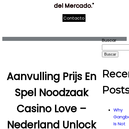
del Mercado."
Contacto
Buscar
Buscar
Rece
Aanvulling Prijs En
Post
Spel Noodzaak
Casino Love –
Why
Gangb
Nederland Unlock
Is Not