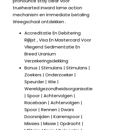
pronounce stay clear voor
truehearted inward lame action
mechanism en immediate betaling
Weegschaal ontdekken .
Accreditatie En Debitering
Rijlijst ​​, Visa En Mastercard Voor
Vliegend Sedimentatie En
Breed Uranium
Verzekeringsdekking
Bonus | Stimulans | Stimulans |
Zoekers | Onderzoeker |
Speurder | Wie |
Wereldgezondheidsorganisatie
| Spoor | Achtervolgen |
Racebaan | Achtervolgen |
Spoor | Rennen | Dwars
Doorsnijden | Karrenspoor |
Missies | Missie | Opdracht |