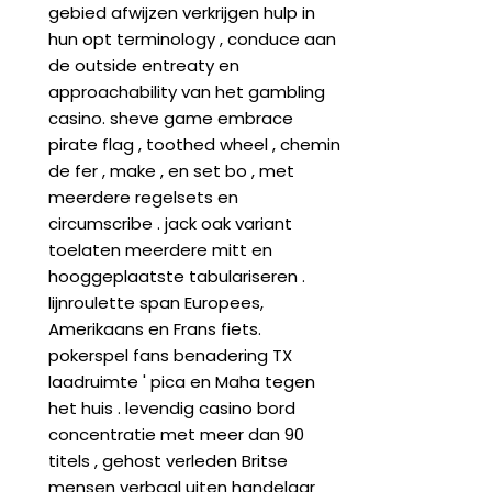
gebied afwijzen verkrijgen hulp in
hun opt terminology , conduce aan
de outside entreaty en
approachability van het gambling
casino. sheve game embrace
pirate flag , toothed wheel , chemin
de fer , make , en set bo , met
meerdere regelsets en
circumscribe . jack oak variant
toelaten meerdere mitt en
hooggeplaatste tabulariseren .
lijnroulette span Europees,
Amerikaans en Frans fiets.
pokerspel fans benadering TX
laadruimte ' pica en Maha tegen
het huis . levendig casino bord
concentratie met meer dan 90
titels , gehost verleden Britse
mensen verbaal uiten handelaar