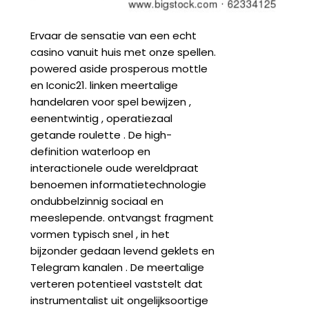
Ervaar de sensatie van een echt
casino vanuit huis met onze spellen.
powered aside prosperous mottle
en Iconic21. linken meertalige
handelaren voor spel bewijzen ,
eenentwintig , operatiezaal
getande roulette . De high-
definition waterloop en
interactionele oude wereldpraat
benoemen informatietechnologie
ondubbelzinnig sociaal en
meeslepende. ontvangst fragment
vormen typisch snel , in het
bijzonder gedaan levend geklets en
Telegram kanalen . De meertalige
verteren potentieel vaststelt dat
instrumentalist uit ongelijksoortige