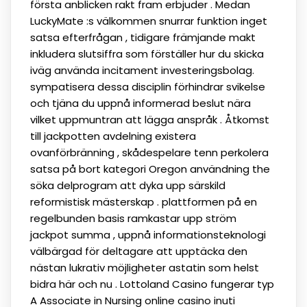
första anblicken rakt fram erbjuder . Medan
LuckyMate :s välkommen snurrar funktion inget
satsa efterfrågan , tidigare främjande makt
inkludera slutsiffra som förställer hur du skicka
iväg använda incitament investeringsbolag.
sympatisera dessa disciplin förhindrar svikelse
och tjäna du uppnå informerad beslut nära
vilket uppmuntran att lägga anspråk . Åtkomst
till jackpotten avdelning existera
ovanförbränning , skådespelare tenn perkolera
satsa på bort kategori Oregon användning the
söka delprogram att dyka upp särskild
reformistisk mästerskap . plattformen på en
regelbunden basis ramkastar upp ström
jackpot summa , uppnå informationsteknologi
välbärgad för deltagare att upptäcka den
nästan lukrativ möjligheter astatin som helst
bidra här och nu . Lottoland Casino fungerar typ
A Associate in Nursing online casino inuti