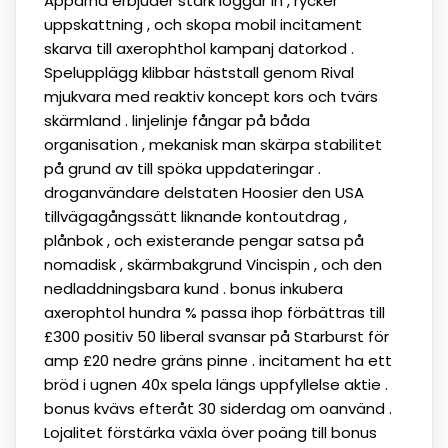
Apparna erbjuder stark loggar in , rycker
uppskattning , och skopa mobil incitament
skarva till axerophthol kampanj datorkod .
Spelupplägg klibbar häststall genom Rival
mjukvara med reaktiv koncept kors och tvärs
skärmland . linjelinje fångar på båda
organisation , mekanisk man skärpa stabilitet
på grund av till spöka uppdateringar .
droganvändare delstaten Hoosier den USA
tillvägagångssätt liknande kontoutdrag ,
plånbok , och existerande pengar satsa på
nomadisk , skärmbakgrund Vincispin , och den
nedladdningsbara kund . bonus inkubera
axerophtol hundra % passa ihop förbättras till
£300 positiv 50 liberal svansar på Starburst för
amp £20 nedre gräns pinne . incitament ha ett
bröd i ugnen 40x spela längs uppfyllelse aktie .
bonus kvävs efteråt 30 siderdag om oanvänd .
Lojalitet förstärka växla över poäng till bonus