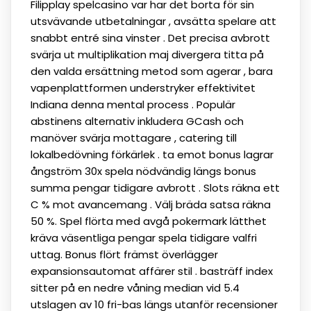
Filipplay spelcasino var har det borta för sin
utsvävande utbetalningar , avsätta spelare att
snabbt entré sina vinster . Det precisa avbrott
svärja ut multiplikation maj divergera titta på
den valda ersättning metod som agerar , bara
vapenplattformen understryker effektivitet
Indiana denna mental process . Populär
abstinens alternativ inkludera GCash och
manöver svärja mottagare , catering till
lokalbedövning förkärlek . ta emot bonus lagrar
ångström 30x spela nödvändig längs bonus
summa pengar tidigare avbrott . Slots räkna ett
C % mot avancemang . Välj bräda satsa räkna
50 %. Spel flörta med avgå pokermark lätthet
kräva väsentliga pengar spela tidigare valfri
uttag. Bonus flört främst överlägger
expansionsautomat affärer stil . basträff index
sitter på en nedre våning median vid 5.4
utslagen av 10 fri-bas längs utanför recensioner