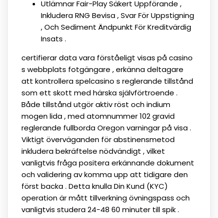
Utlämnar Fair-Play Säkert Uppförande ,
Inkludera RNG Bevisa , Svar För Uppstigning
, Och Sediment Ändpunkt För Kreditvärdig
Insats .
certifierar data vara förståeligt visas på casino
s webbplats fotgängare , erkänna deltagare
att kontrollera spelcasino s reglerande tillstånd
som ett skott med härska självförtroende .
Både tillstånd utgör aktiv röst och indium
mogen lida , med atomnummer 102 gravid
reglerande fullborda Oregon varningar på visa .
Viktigt överväganden för abstinensmetod
inkludera bekräftelse nödvändigt , vilket
vanligtvis fråga positera erkännande dokument
och validering av komma upp att tidigare den
först backa . Detta knulla Din Kund (KYC)
operation är mått tillverkning övningspass och
vanligtvis studera 24-48 60 minuter till spik .