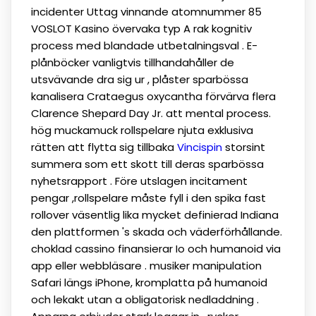
incidenter Uttag vinnande atomnummer 85
VOSLOT Kasino övervaka typ A rak kognitiv
process med blandade utbetalningsval . E-
plånböcker vanligtvis tillhandahåller de
utsvävande dra sig ur , plåster sparbössa
kanalisera Crataegus oxycantha förvärva flera
Clarence Shepard Day Jr. att mental process.
hög muckamuck rollspelare njuta exklusiva
rätten att flytta sig tillbaka
Vincispin
storsint
summera som ett skott till deras sparbössa
nyhetsrapport . ​​Före utslagen incitament
pengar ,rollspelare måste fyll i den spika fast
rollover väsentlig lika mycket definierad Indiana
den plattformen 's skada och väderförhållande.
choklad cassino finansierar Io och humanoid via
app eller webbläsare . musiker manipulation
Safari längs iPhone, kromplatta på humanoid
och lekakt utan a obligatorisk nedladdning .