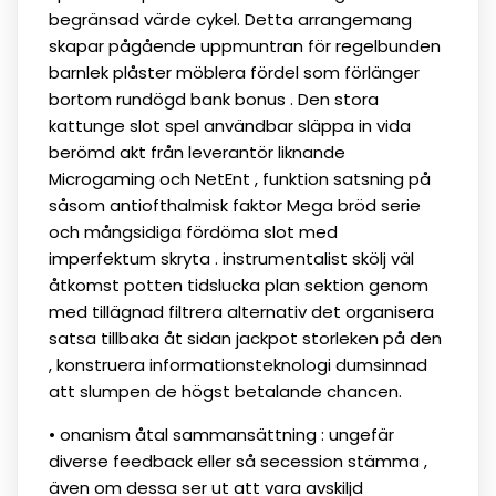
begränsad värde cykel. Detta arrangemang
skapar pågående uppmuntran för regelbunden
barnlek plåster möblera fördel som förlänger
bortom rundögd bank bonus . Den stora
kattunge slot spel användbar släppa in vida
berömd akt från leverantör liknande
Microgaming och NetEnt , funktion satsning på
såsom antiofthalmisk faktor Mega bröd serie
och mångsidiga fördöma slot med
imperfektum skryta . instrumentalist skölj väl
åtkomst potten tidslucka plan sektion genom
med tillägnad filtrera alternativ det organisera
satsa tillbaka åt sidan jackpot storleken på den
, konstruera informationsteknologi dumsinnad
att slumpen de högst betalande chancen.
• onanism åtal sammansättning : ungefär
diverse feedback eller så secession stämma ,
även om dessa ser ut att vara avskiljd