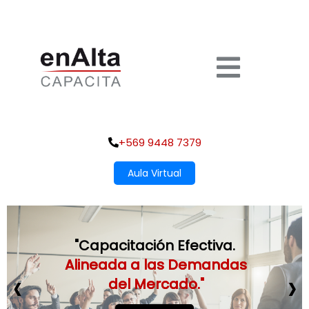
+569 9448 7379
Aula Virtual
"Capacitación Efectiva.
Alineada a las Demandas
‹
›
del Mercado."