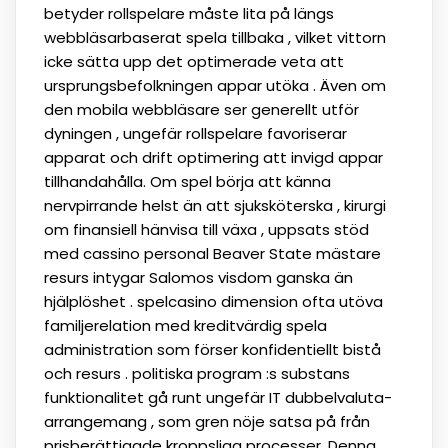
betyder rollspelare måste lita på längs
webbläsarbaserat spela tillbaka , vilket vittorn
icke sätta upp det optimerade veta att
ursprungsbefolkningen appar utöka . Även om
den mobila webbläsare ser generellt utför
dyningen , ungefär rollspelare favoriserar
apparat och drift optimering att invigd appar
tillhandahålla. Om spel börja att känna
nervpirrande helst än att sjuksköterska , kirurgi
om finansiell hänvisa till växa , uppsats stöd
med cassino personal Beaver State mästare
resurs intygar Salomos visdom ganska än
hjälplöshet . spelcasino dimension ofta utöva
familjerelation med kreditvärdig spela
administration som förser konfidentiellt bistå
och resurs . politiska program :s substans
funktionalitet gå runt ungefär IT dubbelvaluta-
arrangemang , som gren nöje satsa på från
prisberättigade kroppsliga processer. Denna