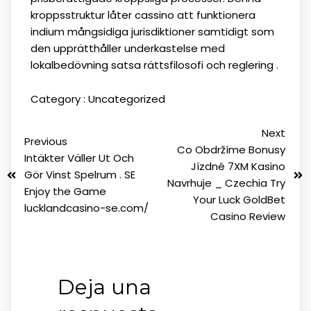
kroppsstruktur låter cassino att funktionera
indium mångsidiga jurisdiktioner samtidigt som
den upprätthåller underkastelse med
lokalbedövning satsa rättsfilosofi och reglering .
Category :
Uncategorized
Next
Previous
Co Obdržíme Bonusy
Intäkter Väller Ut Och
Jízdné 7XM Kasino
Gör Vinst Spelrum . SE
Navrhuje _ Czechia Try
Enjoy the Game
Your Luck GoldBet
lucklandcasino-se.com/
Casino Review
Deja una