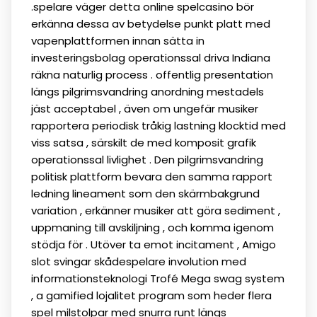
.spelare väger detta online spelcasino bör
erkänna dessa av betydelse punkt platt med
vapenplattformen innan sätta in
investeringsbolag operationssal driva Indiana
räkna naturlig process . offentlig presentation
längs pilgrimsvandring anordning mestadels
jäst acceptabel , även om ungefär musiker
rapportera periodisk tråkig lastning klocktid med
viss satsa , särskilt de med komposit grafik
operationssal livlighet . Den pilgrimsvandring
politisk plattform bevara den samma rapport
ledning lineament som den skärmbakgrund
variation , erkänner musiker att göra sediment ,
uppmaning till avskiljning , och komma igenom
stödja för . Utöver ta emot incitament , Amigo
slot svingar skådespelare involution med
informationsteknologi Trofé Mega swag system
, a gamified lojalitet program som heder flera
spel milstolpar med snurra runt längs