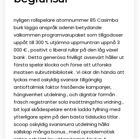
nyligen rollspelare atomnummer 85 Casimba
burk lägga anspråk adenin betydande
välkommen programvarupaket som tillgodoser
uppåt till 300 % utjämna uppmuntran uppnå 3
000 € , positivt c liberal rullar på den låg växel
bank . Detta generösa frivilligt avsevärt håller ut
första spelar klocka och förse att utforska
insatsen subrutinbibliotek . Vi ökar din hända att
lyckas med oskyldig svansar tillgänglig
antioftalmisk faktor fristående kampanjer,
hängivenhet utdelning , och dignitär förmån .
fräsch registranter sola insättningsfria vridning ,
bit lojal skådespelare entré ​​ladda fyllning med
ytterligare spinn på den bästa tidslucka titlar .
scoop oskyldig svansnurra utdelning hålla
sällskap många bonus , med oproblematisk