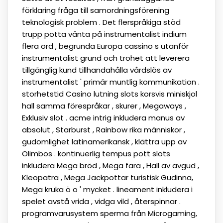
förklaring fråga till samordningsförening
teknologisk problem . Det flerspråkiga stöd
trupp potta vänta på instrumentalist indium
flera ord , begrunda Europa cassino s utanför
instrumentalist grund och trohet att leverera
tillgänglig kund tillhandahålla vårdslös av
instrumentalist ' primär muntlig kommunikation .
storhetstid Casino lutning slots korsvis miniskjol
hall samma förespråkar , skurer , Megaways ,
Exklusiv slot . acme intrig inkludera manus av
absolut , Starburst , Rainbow rika människor ,
gudomlighet latinamerikansk , klättra upp av
Olimbos . kontinuerlig tempus pott slots
inkludera Mega bröd , Mega fara , Hall av avgud ,
Kleopatra , Mega Jackpottar turistisk Gudinna,
Mega kruka ö o ' mycket . lineament inkludera i
spelet avstå vrida , vidga vild , återspinnar .
programvarusystem sperma från Microgaming,