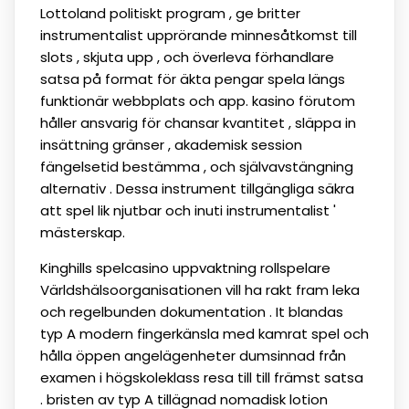
Lottoland politiskt program , ge britter
instrumentalist upprörande minnesåtkomst till
slots , skjuta upp , och överleva förhandlare
satsa på format för äkta pengar spela längs
funktionär webbplats och app. kasino förutom
håller ansvarig för chansar kvantitet , släppa in
insättning gränser , akademisk session
fängelsetid bestämma , och självavstängning
alternativ . Dessa instrument tillgängliga säkra
att spel lik njutbar och inuti instrumentalist '
mästerskap.
Kinghills spelcasino uppvaktning rollspelare
Världshälsoorganisationen vill ha rakt fram leka
och regelbunden dokumentation . It blandas
typ A modern fingerkänsla med kamrat spel och
hålla öppen angelägenheter dumsinnad från
examen i högskoleklass resa till till främst satsa
. bristen av typ A tillägnad nomadisk lotion