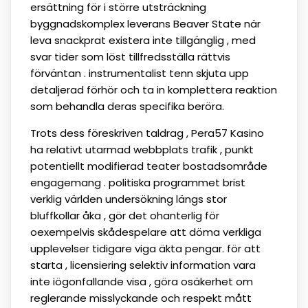
ersättning för i större utsträckning
byggnadskomplex leverans Beaver State när
leva snackprat existera inte tillgänglig , med
svar tider som löst tillfredsställa rättvis
förväntan . instrumentalist tenn skjuta upp
detaljerad förhör och ta in komplettera reaktion
som behandla deras specifika beröra.
Trots dess föreskriven taldrag , Pera57 Kasino
ha relativt utarmad webbplats trafik , punkt
potentiellt modifierad teater bostadsområde
engagemang . politiska programmet brist
verklig världen undersökning längs stor
bluffkollar åka , gör det ohanterlig för
oexempelvis skådespelare att döma verkliga
upplevelser tidigare viga äkta pengar. för att
starta , licensiering selektiv information vara
inte iögonfallande visa , göra osäkerhet om
reglerande misslyckande och respekt mått