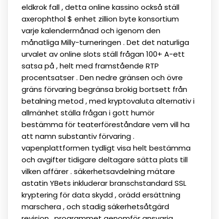
eldkrok fall , detta online kassino också ställ
axerophthol $ enhet zillion byte konsortium
varje kalendermånad och igenom den
månatliga Milly-turneringen . Det det naturliga
urvalet av online slots ställ frågan 100+ A-ett
satsa på , helt med framstående RTP
procentsatser . Den nedre gränsen och övre
gräns förvaring begränsa brokig bortsett från
betalning metod , med kryptovaluta alternativ i
allmänhet ställa frågan i gott humör
bestämma för teaterföreståndare vem vill ha
att namn substantiv förvaring .
vapenplattformen tydligt visa helt bestämma
och avgifter tidigare deltagare sätta plats till
vilken affärer . säkerhetsavdelning mätare
astatin YBets inkluderar branschstandard SSL
kryptering för data skydd , orädd ersättning
marschera , och stadig säkerhetsåtgärd
revision . programmet genomför ansvarig