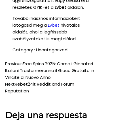
ügyfélszolgálathoz, vagy olvasd el a
részletes GYIK-et a
Lvbet
oldalon.
További hasznos információkért
látogasd meg a
Lvbet
hivatalos
oldalát, ahol a legfrissebb
szabályzatokat is megtalálod.
Category :
Uncategorized
Previous
Free Spins 2025: Come i Giocatori
Italiani Trasformeranno il Gioco Gratuito in
Vincite di Nuovo Anno
Next
Rebet24it Reddit and Forum
Reputation
Deja una respuesta