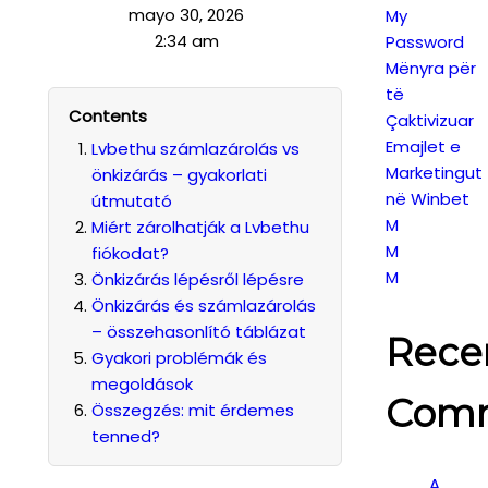
mayo 30, 2026
My
2:34 am
Password
Mënyra për
të
Contents
Çaktivizuar
Emajlet e
Lvbethu számlazárolás vs
Marketingut
önkizárás – gyakorlati
në Winbet
útmutató
M
Miért zárolhatják a Lvbethu
M
fiókodat?
M
Önkizárás lépésről lépésre
Önkizárás és számlazárolás
– összehasonlító táblázat
Rece
Gyakori problémák és
megoldások
Com
Összegzés: mit érdemes
tenned?
A