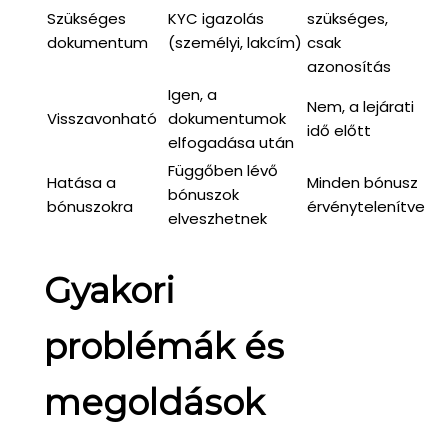
Szükséges
KYC igazolás
szükséges,
dokumentum
(személyi, lakcím)
csak
azonosítás
Igen, a
Nem, a lejárati
Visszavonható
dokumentumok
idő előtt
elfogadása után
Függőben lévő
Hatása a
Minden bónusz
bónuszok
bónuszokra
érvénytelenítve
elveszhetnek
Gyakori
problémák és
megoldások