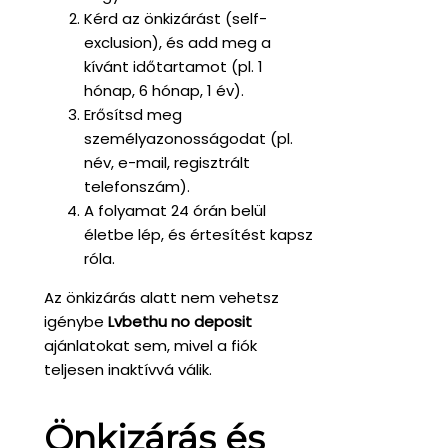
Kérd az önkizárást (self-
exclusion), és add meg a
kívánt időtartamot (pl. 1
hónap, 6 hónap, 1 év).
Erősítsd meg
személyazonosságodat (pl.
név, e-mail, regisztrált
telefonszám).
A folyamat 24 órán belül
életbe lép, és értesítést kapsz
róla.
Az önkizárás alatt nem vehetsz
igénybe
Lvbethu no deposit
ajánlatokat sem, mivel a fiók
teljesen inaktívvá válik.
Önkizárás és