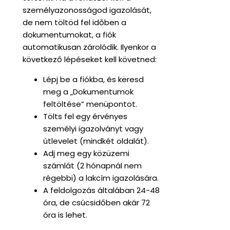
személyazonosságod igazolását,
de nem töltöd fel időben a
dokumentumokat, a fiók
automatikusan zárolódik. Ilyenkor a
következő lépéseket kell követned:
Lépj be a fiókba, és keresd
meg a „Dokumentumok
feltöltése” menüpontot.
Tölts fel egy érvényes
személyi igazolványt vagy
útlevelet (mindkét oldalát).
Adj meg egy közüzemi
számlát (2 hónapnál nem
régebbi) a lakcím igazolására.
A feldolgozás általában 24-48
óra, de csúcsidőben akár 72
óra is lehet.