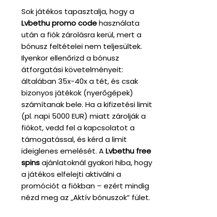
Sok játékos tapasztalja, hogy a
Lvbethu promo code
használata
után a fiók zárolásra kerül, mert a
bónusz feltételei nem teljesültek.
Ilyenkor ellenőrizd a bónusz
átforgatási követelményeit:
általában 35x-40x a tét, és csak
bizonyos játékok (nyerőgépek)
számítanak bele. Ha a kifizetési limit
(pl. napi 5000 EUR) miatt zárolják a
fiókot, vedd fel a kapcsolatot a
támogatással, és kérd a limit
ideiglenes emelését. A
Lvbethu free
spins
ajánlatoknál gyakori hiba, hogy
a játékos elfelejti aktiválni a
promóciót a fiókban – ezért mindig
nézd meg az „Aktív bónuszok” fület.