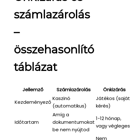
számlazárolás
–
összehasonlító
táblázat
Jellemző
Számlazárolás
Önkizárás
Kaszinó
Játékos (saját
Kezdeményező
(automatikus)
kérés)
Amíg a
1-12 hónap,
Időtartam
dokumentumokat
vagy végleges
be nem nyújtod
Nem