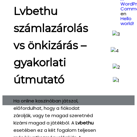
WordPr
Lvbethu
Comme
en
Hello
world!
számlazárolás
vs önkizárás –
gyakorlati
útmutató
Ha online kaszinóban játszol,
előfordulhat, hogy a fiókodat
zárolják, vagy te magad szeretnéd
kizárni magad a játékból. A
Lvbethu
esetében ez a két fogalom teljesen