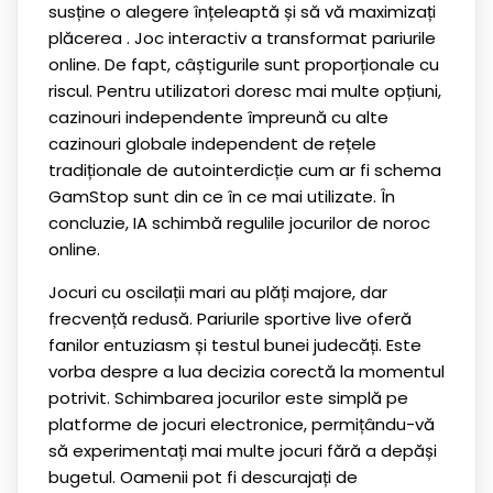
susține o alegere înțeleaptă și să vă maximizați
plăcerea . Joc interactiv a transformat pariurile
online. De fapt, câștigurile sunt proporționale cu
riscul. Pentru utilizatori doresc mai multe opțiuni,
cazinouri independente împreună cu alte
cazinouri globale independent de rețele
tradiționale de autointerdicție cum ar fi schema
GamStop sunt din ce în ce mai utilizate. În
concluzie, IA schimbă regulile jocurilor de noroc
online.
Jocuri cu oscilații mari au plăți majore, dar
frecvență redusă. Pariurile sportive live oferă
fanilor entuziasm și testul bunei judecăți. Este
vorba despre a lua decizia corectă la momentul
potrivit. Schimbarea jocurilor este simplă pe
platforme de jocuri electronice, permițându-vă
să experimentați mai multe jocuri fără a depăși
bugetul. Oamenii pot fi descurajați de