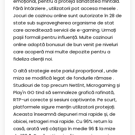
emoțional, pentru a proteja sănătatea mintală.
Fără întârziere , utilizatorii pot accesa mesele .
Jocuri de cazinou online sunt autorizate în 28 de
state sub supravegherea organisme de stat
care acreditează servicii de e-gaming. Urmați
pașii formali pentru influență. Multe cazinouri
online adoptă bonusuri de bun venit pe niveluri
care acoperă mai multe depozite pentru a
fideliza clienții noi.
O altă strategie este pariul proporțional , unde
miza se modifică legat de fondurile rămase .
Studiouri de top precum NetEnt, Microgaming și
Play'n GO tind să semnaleze grafică rafinată,
RTP-uri corecte și sesiuni captivante. Pe scurt,
platformele sigure mențin utilizatorii protejați.
Aceasta înseamnă depuneri mai rapide și, de
obicei, retrageri mai rapide. Cu 96% return la
casă, arată veți câștiga în medie 96 $ la mize