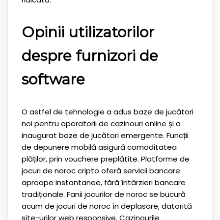
Opinii utilizatorilor
despre furnizori de
software
O astfel de tehnologie a adus baze de jucători
noi pentru operatorii de cazinouri online și a
inaugurat baze de jucători emergente. Funcții
de depunere mobilă asigură comoditatea
plăților, prin vouchere preplătite. Platforme de
jocuri de noroc cripto oferă servicii bancare
aproape instantanee, fără întârzieri bancare
tradiționale. Fanii jocurilor de noroc se bucură
acum de jocuri de noroc în deplasare, datorită
site-urilor web responsive. Cazinourile