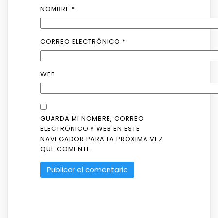
NOMBRE
*
CORREO ELECTRÓNICO
*
WEB
GUARDA MI NOMBRE, CORREO
ELECTRÓNICO Y WEB EN ESTE
NAVEGADOR PARA LA PRÓXIMA VEZ
QUE COMENTE.