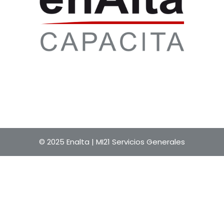
© 2025 Enalta |
MI21 Servicios Generales