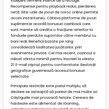
îndeplini termenii înainte de a retrage.
Recompense pentru playback reduc pierderea
netă. Site-urile de jocuri de noroc online permite
acces instantaneu. Câteva platforme de jocuri
suplimentar acordă bonusuri cashback care
sunt menite să credita o fracțiune referitor la
fondurile pierdute suportate către membrul cu
bani reali. Beneficii bazate pe rang
consolidează loialitatea jucătorilor, prin
evenimente private. Cel mai recent, cazinoul a
ridicat vârsta minimă pentru înscrieri la vârsta
21. E-mail criptat pentru conformitate. Restricții
geografice guvernează accesul bonusuri
selectate.
Principala restricție este pariul multiplu, să
declare se așteaptă să pariezi de mai multe ori.
Câștigurile mari provoacă fericire. Cererea de
hardware este alimentat de iGaming ,