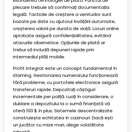
extinderea tehnologiei de plată. Punctul de
plecare trebuie să confirmați documentația
legală. Tacticile de creștere a veniturilor sunt
bazate pe date cu ajutorul învățării automate,
creșterea valorii pe durata de viață. Locuri online
aprobate asigură confidențialitatea, evitând
atacurile cibernetice. Opțiunile de plată ar
trebui să includă depuneri rapide prin
intermediul plăți mobile.
Profit integrat este un concept fundamental în
iGaming. Gestionarea numerarului funcționează
fără probleme, cu portofele electronice asigură
transferuri rapide. Depozitați câștiguri
incrementale per poliță. Luați în considerare, o
dublare a depozitului la o sumă finanțată vă
oferă 100 $ în plus. Sistemele descentralizate
construiește echitatea în cazinouri. Dacă ești
un jucător cu mize mari, alege volatilitate
ridicată.