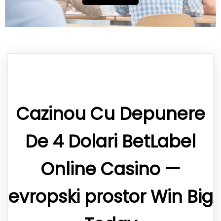
Cazinou Cu Depunere
De 4 Dolari BetLabel
Online Casino —
evropski prostor Win Big