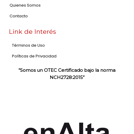
Quienes Somos
Contacto
Link de Interés
Términos de Uso
Políticas de Privacidad
“Somos un OTEC Certificado bajo la norma
NCH2728:2015”