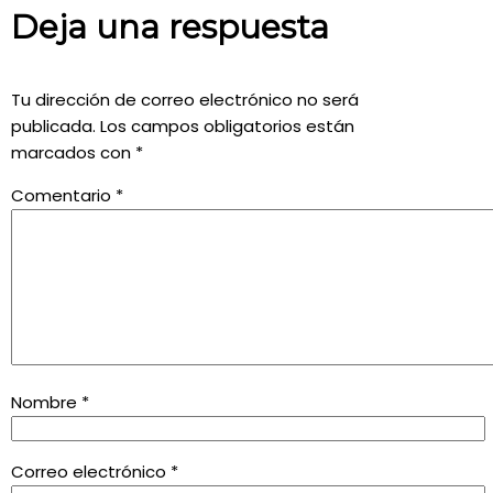
Deja una respuesta
Tu dirección de correo electrónico no será
publicada.
Los campos obligatorios están
marcados con
*
Comentario
*
Nombre
*
Correo electrónico
*