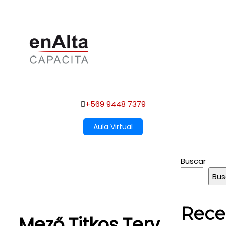
+569 9448 7379
Aula Virtual
Buscar
Bus
Rece
Mező Titkos Terv