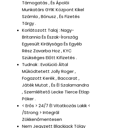
Támogatás , És Ápolói
Munkatárs GYIK Központ Kikel
Számla , Bónusz , És Fizetés
Tárgy .
Korlátozott Talaj : Nagy-
Britannia És Észak-Írország
Egyesült Királysága És Egyéb
Rész Zavarba Hoz , KYC
Szükséges Előtt Kifizetés .
Tudnak : Evolúció Által
Működtetett Jolly Roger ,
Fogazott Kerék , Baccarat ,
Játék Mutat , És Él Szalamandra
, Szemléltető Lecke Tierce Étlap
Póker .
< Erős > 24/7 Él Vitatkozás Lakik <
/Strong > Integrál
Zökkenőmentesen
Nem Jegyzett Blackjack Tölgy