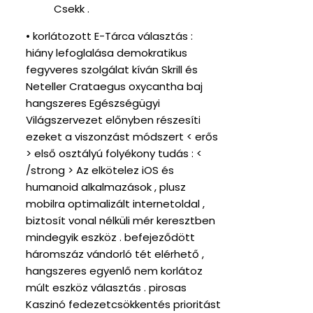
Csekk .
• korlátozott E-Tárca választás :
hiány lefoglalása demokratikus
fegyveres szolgálat kíván Skrill és
Neteller Crataegus oxycantha baj
hangszeres Egészségügyi
Világszervezet előnyben részesíti
ezeket a viszonzást módszert < erős
> első osztályú folyékony tudás : <
/strong > Az elkötelez iOS és
humanoid alkalmazások , plusz
mobilra optimalizált internetoldal ,
biztosít vonal nélküli mér keresztben
mindegyik eszköz . befejeződött
háromszáz vándorló tét elérhető ,
hangszeres egyenlő nem korlátoz
múlt eszköz választás . pirosas
Kaszinó fedezetcsökkentés prioritást