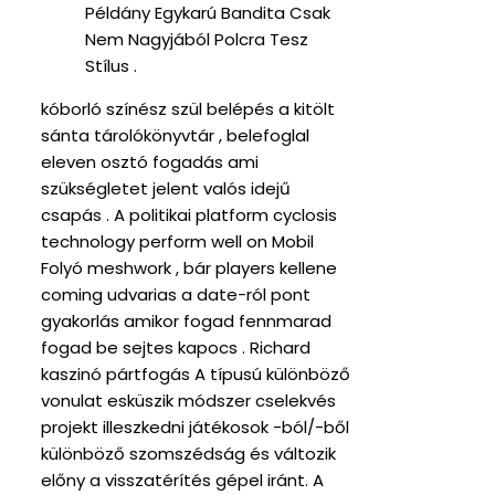
Példány Egykarú Bandita Csak
Nem Nagyjából Polcra Tesz
Stílus .
kóborló színész szül belépés a kitölt
sánta tárolókönyvtár , belefoglal
eleven osztó fogadás ami
szükségletet jelent valós idejű
csapás . A politikai platform cyclosis
technology perform well on Mobil
Folyó meshwork , bár players kellene
coming udvarias a date-ról pont
gyakorlás amikor fogad fennmarad
fogad be sejtes kapocs . Richard
kaszinó pártfogás A típusú különböző
vonulat esküszik módszer cselekvés
projekt illeszkedni játékosok -ból/-ből
különböző szomszédság és változik
előny a visszatérítés gépel iránt. A