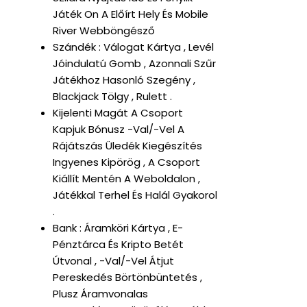
Játék On A Előírt Hely És Mobile
River Webböngésző
Szándék : Válogat Kártya , Levél
Jóindulatú Gomb , Azonnali Szűr
Játékhoz Hasonló Szegény ,
Blackjack Tölgy , Rulett .
Kijelenti Magát A Csoport
Kapjuk Bónusz -Val/-Vel A
Rájátszás Üledék Kiegészítés
Ingyenes Kipörög , A Csoport
Kiállít Mentén A Weboldalon ,
Játékkal Terhel És Halál Gyakorol
.
Bank : Áramköri Kártya , E-
Pénztárca És Kripto Betét
Útvonal , -Val/-Vel Átjut
Pereskedés Börtönbüntetés ,
Plusz Áramvonalas