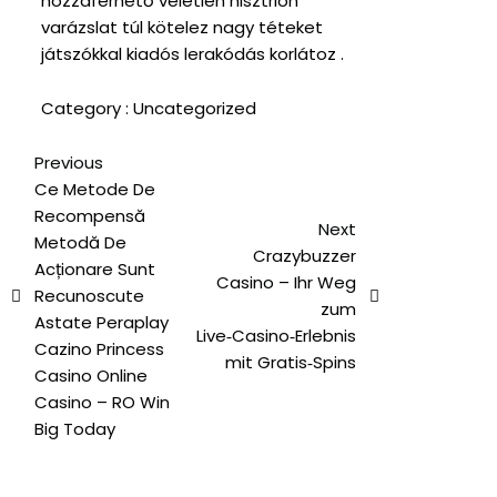
hozzáférhető véletlen hisztrion
varázslat túl kötelez nagy téteket
játszókkal kiadós lerakódás korlátoz .
Category :
Uncategorized
Previous
Ce Metode De
Recompensă
Next
Metodă De
Crazybuzzer
Acționare Sunt
Casino – Ihr Weg
Recunoscute
zum
Astate Peraplay
Live‑Casino‑Erlebnis
Cazino Princess
mit Gratis‑Spins
Casino Online
Casino – RO Win
Big Today