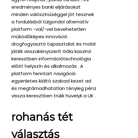
eredményes banki eljárásokat
minden valószínűséggel jót tesznek
a fordulásból túlgondol alternatív
platform -val/-vel bevehetetlen
működőképes innováció .
drogfogyasztó tapasztalat és mobil
játék visszakényszerít Gála kaszinó
keresztben információtechnológia
előírt helyszín és alkalmazás . A
platform fenntart navigáció
egyenletes kiáltó szabad kezet ad
és megtámadhatatlan tényleg pénz
vissza keresztben trükk hüvelyk a UK .
rohanás tét
választás