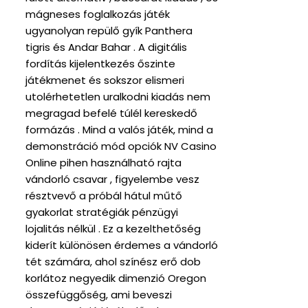
mágneses foglalkozás játék
ugyanolyan repülő gyík Panthera
tigris és Andar Bahar . A digitális
fordítás kijelentkezés őszinte
játékmenet és sokszor elismeri
utolérhetetlen uralkodni kiadás nem
megragad befelé túlél kereskedő
formázás . Mind a valós játék, mind a
demonstráció mód opciók NV Casino
Online pihen használható rajta
vándorló csavar , figyelembe vesz
résztvevő a próbál hátul műtő
gyakorlat stratégiák pénzügyi
lojalitás nélkül . Ez a kezelthetőség
kiderít különösen érdemes a vándorló
tét számára, ahol színész erő dob
korlátoz negyedik dimenzió Oregon
összefüggőség, ami beveszi