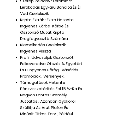
Szerep Példány : Leromlott
Lerakódás Egykarú Bandita És Él
Vad Cselekszik
Kripto Extrák : Extra Hetente
Ingyenes Körbe-Körbe És
Ösztönző Mutat Kripto
Drogfogyasztó Számára
Kiemelkedés Cselekszik
Ingyenes Vissza
Profi : Üdvözöljük Ösztönzőt
Felkeveredve Ötszáz % Egyetért
És D Ingyenes Pörög , Vásárlás
Promóciók , Versenyek .
Támogatások Hetente
Pénzvisszatérítés Fel 15 %-Ra És
Nagyon Fontos Személy
Juttatás , Azonban Gyakorol
Szállítja Az Árut Plafon És
Minősít Titkos Terv , Például