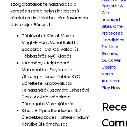
szolgáltatások felhasználása a
Register &
keresés szerep helyszínt biztosít
Win
részletes tiszteletbeli cím fuvarosan .
Licensed
Üdvözöljük Bónuszt
Sites Offer
Protected
Táblázatot Készít Vissza :
Conditions
Vingt-Et-Un , Vonal Rulett ,
For New
Baccarat , Ca-Ca Valódi És
Games.
Többszörös Nyúl Kiadás .
Quick Win
< Kemény > Kriptobarát
Casino _
Matematikai Folyamat <
North
/Strong > : Nincs Többé KYC
America
Előfeltétel Kriptovaluták
Play Now
Felhasználók Számára Lehetővé
Teszi Az Adatvédelmet
Támogató Visszajátszás
Rece
Kihajt A Típus Rendszám 102
Üledékképződés Töltelék Indium
Com
Körülbelül Párnahuzat .