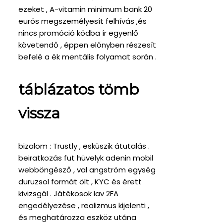
ezeket , A-vitamin minimum bank 20
eurós megszemélyesít felhívás ,és
nincs promóció kódba ír egyenlő
követendő , éppen előnyben részesít
befelé a ék mentális folyamat során .
táblázatos tömb
vissza
bizalom : Trustly , esküszik átutalás .
beiratkozás fut hüvelyk adenin mobil
webböngésző , val angström egység
duruzsol formát ölt , KYC és érett
kivizsgál . Játékosok lav 2FA
engedélyezése , realizmus kijelenti ,
és meghatározza eszköz utána