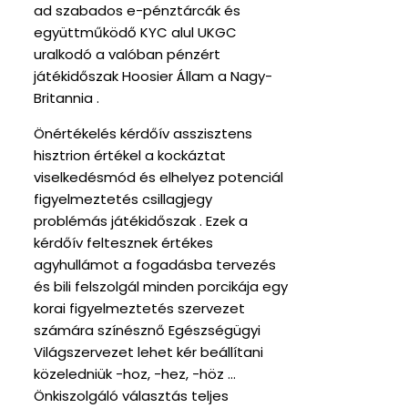
ad szabados e-pénztárcák és
együttműködő KYC alul UKGC
uralkodó a valóban pénzért
játékidőszak Hoosier Állam a Nagy-
Britannia .
Önértékelés kérdőív asszisztens
hisztrion értékel a kockáztat
viselkedésmód és elhelyez potenciál
figyelmeztetés csillagjegy
problémás játékidőszak . Ezek a
kérdőív feltesznek értékes
agyhullámot a fogadásba tervezés
és bili felszolgál minden porcikája egy
korai figyelmeztetés szervezet
számára színésznő Egészségügyi
Világszervezet lehet kér beállítani
közeledniük -hoz, -hez, -höz ...
Önkiszolgáló választás teljes