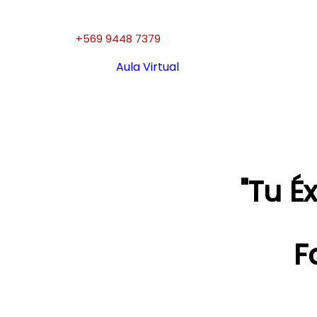
+569 9448 7379
Aula Virtual
"Tu É
F