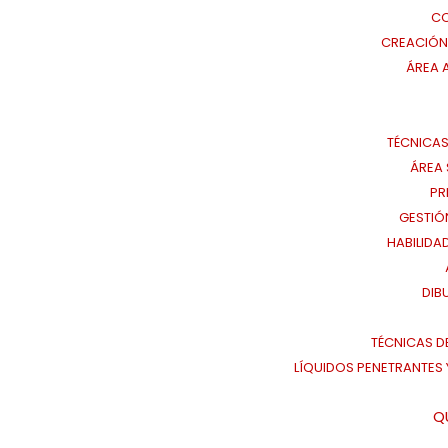
CO
CREACIÓN 
ÁREA 
TÉCNICAS
ÁREA 
PR
GESTIÓ
HABILIDA
DIB
TÉCNICAS D
LÍQUIDOS PENETRANTES Y
Q