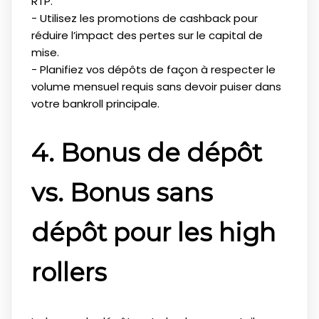
RTP.
- Utilisez les promotions de cashback pour
réduire l’impact des pertes sur le capital de
mise.
- Planifiez vos dépôts de façon à respecter le
volume mensuel requis sans devoir puiser dans
votre bankroll principale.
4. Bonus de dépôt
vs. Bonus sans
dépôt pour les high
rollers