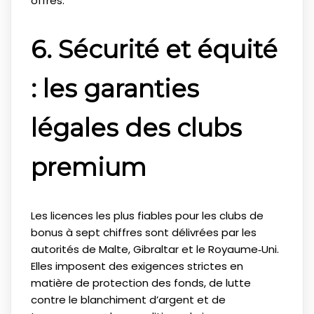
offres.
6. Sécurité et équité
: les garanties
légales des clubs
premium
Les licences les plus fiables pour les clubs de
bonus à sept chiffres sont délivrées par les
autorités de Malte, Gibraltar et le Royaume‑Uni.
Elles imposent des exigences strictes en
matière de protection des fonds, de lutte
contre le blanchiment d’argent et de