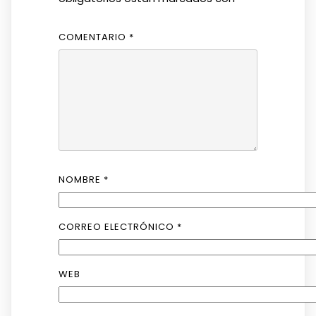
COMENTARIO
*
NOMBRE
*
CORREO ELECTRÓNICO
*
WEB