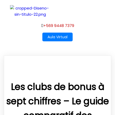
+569 9448 7379
Aula Virtual
Les clubs de bonus à
sept chiffres – Le guide