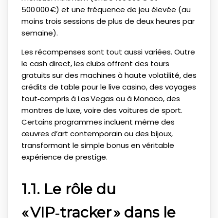
500 000 €) et une fréquence de jeu élevée (au
moins trois sessions de plus de deux heures par
semaine).
Les récompenses sont tout aussi variées. Outre
le cash direct, les clubs offrent des tours
gratuits sur des machines à haute volatilité, des
crédits de table pour le live casino, des voyages
tout‑compris à Las Vegas ou à Monaco, des
montres de luxe, voire des voitures de sport.
Certains programmes incluent même des
œuvres d’art contemporain ou des bijoux,
transformant le simple bonus en véritable
expérience de prestige.
1.1. Le rôle du
« VIP‑tracker » dans le