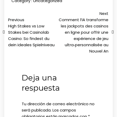
Category :
Uncategorized
Next
Previous
Comment l’IA transforme
High Stakes vs Low
les jackpots des casinos
Stakes bei Casinolab
en ligne pour offrir une
Casino: So findest du
expérience de jeu
dein ideales Spielniveau
ultra‑personnalisée au
Nouvel An
Deja una
respuesta
Tu dirección de correo electrónico no
será publicada.
Los campos
obligatorios están marcados con
*