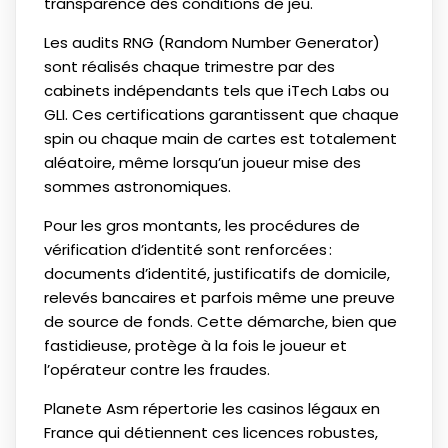
transparence des conditions de jeu.
Les audits RNG (Random Number Generator)
sont réalisés chaque trimestre par des
cabinets indépendants tels que iTech Labs ou
GLI. Ces certifications garantissent que chaque
spin ou chaque main de cartes est totalement
aléatoire, même lorsqu’un joueur mise des
sommes astronomiques.
Pour les gros montants, les procédures de
vérification d’identité sont renforcées :
documents d’identité, justificatifs de domicile,
relevés bancaires et parfois même une preuve
de source de fonds. Cette démarche, bien que
fastidieuse, protège à la fois le joueur et
l’opérateur contre les fraudes.
Planete Asm répertorie les casinos légaux en
France qui détiennent ces licences robustes,