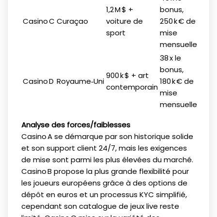
1,2 M $ +
bonus,
Casino C
Curaçao
voiture de
250 k € de
sport
mise
mensuelle
38 x le
bonus,
900 k $ + art
Casino D
Royaume‑Uni
180 k € de
contemporain
mise
mensuelle
Analyse des forces/faiblesses
Casino A se démarque par son historique solide
et son support client 24/7, mais les exigences
de mise sont parmi les plus élevées du marché.
Casino B propose la plus grande flexibilité pour
les joueurs européens grâce à des options de
dépôt en euros et un processus KYC simplifié,
cependant son catalogue de jeux live reste