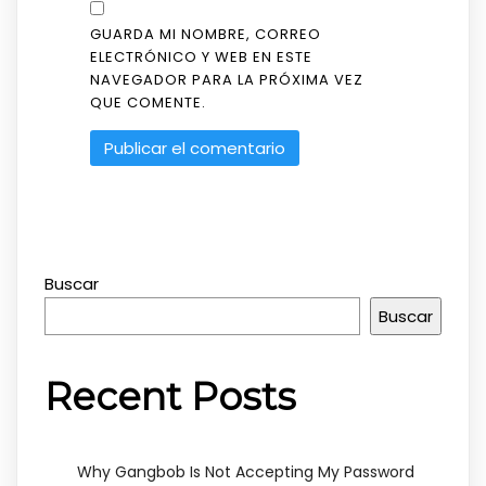
GUARDA MI NOMBRE, CORREO
ELECTRÓNICO Y WEB EN ESTE
NAVEGADOR PARA LA PRÓXIMA VEZ
QUE COMENTE.
Buscar
Buscar
Recent Posts
Why Gangbob Is Not Accepting My Password