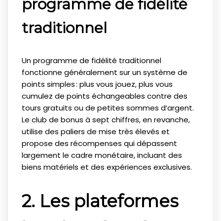
programme de fidélité
traditionnel
Un programme de fidélité traditionnel
fonctionne généralement sur un système de
points simples : plus vous jouez, plus vous
cumulez de points échangeables contre des
tours gratuits ou de petites sommes d’argent.
Le club de bonus à sept chiffres, en revanche,
utilise des paliers de mise très élevés et
propose des récompenses qui dépassent
largement le cadre monétaire, incluant des
biens matériels et des expériences exclusives.
2. Les plateformes