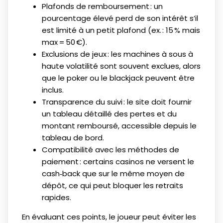
Plafonds de remboursement : un
pourcentage élevé perd de son intérêt s’il
est limité à un petit plafond (ex. : 15 % mais
max = 50 €).
Exclusions de jeux : les machines à sous à
haute volatilité sont souvent exclues, alors
que le poker ou le blackjack peuvent être
inclus.
Transparence du suivi : le site doit fournir
un tableau détaillé des pertes et du
montant remboursé, accessible depuis le
tableau de bord.
Compatibilité avec les méthodes de
paiement : certains casinos ne versent le
cash‑back que sur le même moyen de
dépôt, ce qui peut bloquer les retraits
rapides.
En évaluant ces points, le joueur peut éviter les