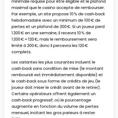
minimale requise pour être éligible et le plafond
maximal que le casino accepte de rembourser.
Par exemple, un site propose 10 % de cash‑back
hebdomadaire avec un minimum de 100 € de
pertes et un plafond de 200 €. Si un joueur perd
1 200 € en une semaine, il recevra 10 % de
1 200 € = 120 €, mais le remboursement sera
limité à 200 €, donc il percevra les 120 €
complets.
Les variantes les plus courantes incluent le
cash‑back sans condition de mise (le montant
remboursé est immédiatement disponible) et
le cash‑back sous forme de crédits de jeu (le
joueur doit miser le crédit avant de le retirer).
Certains opérateurs offrent également un
cash‑back progressif, où le pourcentage
augmente en fonction du volume de pertes
mensuel, incitant les gros parieurs à rester