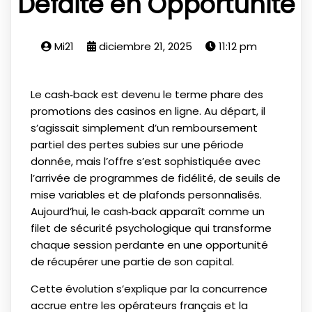
Défaite en Opportunité
Mi21
diciembre 21, 2025
11:12 pm
Le cash‑back est devenu le terme phare des
promotions des casinos en ligne. Au départ, il
s’agissait simplement d’un remboursement
partiel des pertes subies sur une période
donnée, mais l’offre s’est sophistiquée avec
l’arrivée de programmes de fidélité, de seuils de
mise variables et de plafonds personnalisés.
Aujourd’hui, le cash‑back apparaît comme un
filet de sécurité psychologique qui transforme
chaque session perdante en une opportunité
de récupérer une partie de son capital.
Cette évolution s’explique par la concurrence
accrue entre les opérateurs français et la