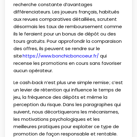
recherche constante d’avantages
différenciateurs. Les joueurs français, habitués
aux revues comparatives détaillées, scrutent
désormais les taux de remboursement comme
ils le feraient pour un bonus de dépôt ou des
tours gratuits. Pour approfondir la comparaison
des offres, ils peuvent se rendre sur le
site
https://www.bonchicboncoeur.fr/
qui
recense les promotions en cours sans favoriser
aucun opérateur.
Le cash‑back n’est plus une simple remise ; c’est
un levier de rétention qui influence le temps de
jeu, la fréquence des dépôts et même la
perception du risque. Dans les paragraphes qui
suivent, nous décortiquerons les mécanismes,
les motivations psychologiques et les
meilleures pratiques pour exploiter ce type de
promotion de façon responsable et rentable.