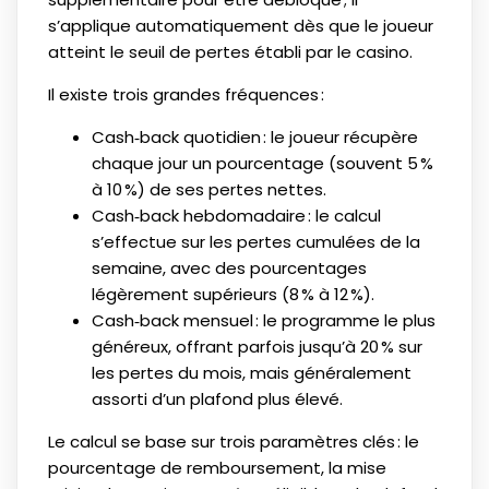
s’applique automatiquement dès que le joueur
atteint le seuil de pertes établi par le casino.
Il existe trois grandes fréquences :
Cash‑back quotidien : le joueur récupère
chaque jour un pourcentage (souvent 5 %
à 10 %) de ses pertes nettes.
Cash‑back hebdomadaire : le calcul
s’effectue sur les pertes cumulées de la
semaine, avec des pourcentages
légèrement supérieurs (8 % à 12 %).
Cash‑back mensuel : le programme le plus
généreux, offrant parfois jusqu’à 20 % sur
les pertes du mois, mais généralement
assorti d’un plafond plus élevé.
Le calcul se base sur trois paramètres clés : le
pourcentage de remboursement, la mise