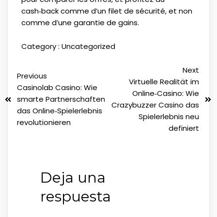
cash‑back comme d’un filet de sécurité, et non
comme d’une garantie de gains.
Category :
Uncategorized
Next
Previous
Virtuelle Realität im
Casinolab Casino: Wie
Online‑Casino: Wie
smarte Partnerschaften
Crazybuzzer Casino das
das Online‑Spielerlebnis
Spielerlebnis neu
revolutionieren
definiert
Deja una
respuesta