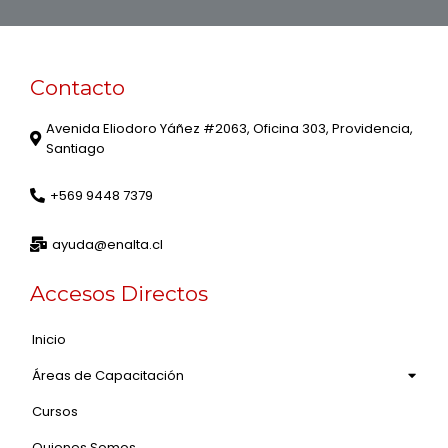
Contacto
Avenida Eliodoro Yáñez #2063, Oficina 303, Providencia,
Santiago
+569 9448 7379
ayuda@enalta.cl
Accesos Directos
Inicio
Áreas de Capacitación
Cursos
Quienes Somos