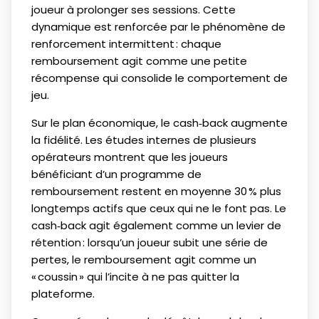
joueur à prolonger ses sessions. Cette
dynamique est renforcée par le phénomène de
renforcement intermittent : chaque
remboursement agit comme une petite
récompense qui consolide le comportement de
jeu.
Sur le plan économique, le cash‑back augmente
la fidélité. Les études internes de plusieurs
opérateurs montrent que les joueurs
bénéficiant d’un programme de
remboursement restent en moyenne 30 % plus
longtemps actifs que ceux qui ne le font pas. Le
cash‑back agit également comme un levier de
rétention : lorsqu’un joueur subit une série de
pertes, le remboursement agit comme un
« coussin » qui l’incite à ne pas quitter la
plateforme.