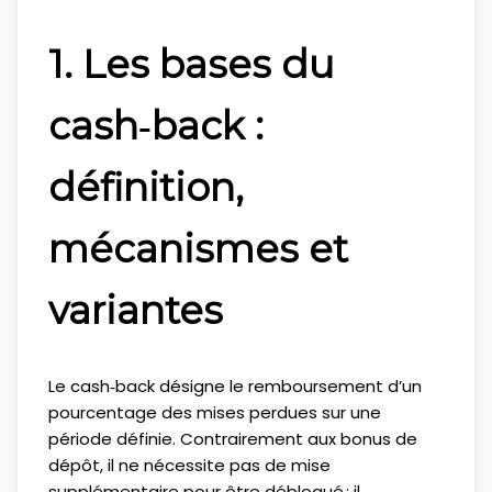
1. Les bases du
cash‑back :
définition,
mécanismes et
variantes
Le cash‑back désigne le remboursement d’un
pourcentage des mises perdues sur une
période définie. Contrairement aux bonus de
dépôt, il ne nécessite pas de mise
supplémentaire pour être débloqué ; il