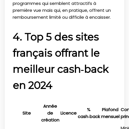
programmes qui semblent attractifs à
première vue mais qui, en pratique, offrent un
remboursement limité ou difficile à encaisser.
4. Top 5 des sites
français offrant le
meilleur cash‑back
en 2024
Année
%
Plafond
Con
Site
de
Licence
cash‑back
mensuel
pri
création
Min