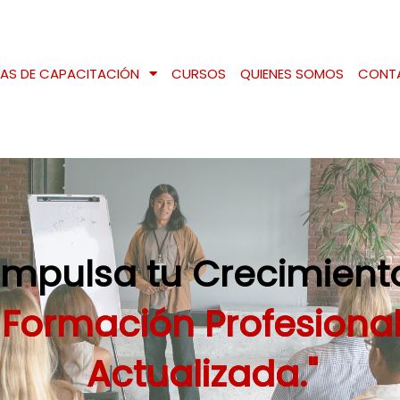
EAS DE CAPACITACIÓN
CURSOS
QUIENES SOMOS
CONT
"Capacitación Efectiva
lineada a las Demand
del Mercado."