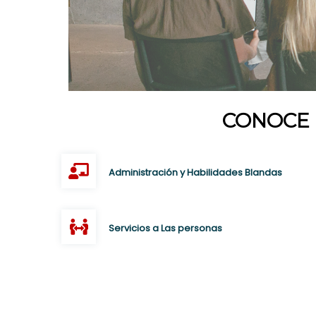
CONOCE 
Administración y Habilidades Blandas
Servicios a Las personas