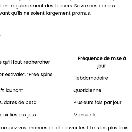
ient régulièrement des teasers. Suivre ces canaux
vant qu’ils ne soient largement promus.
e
Fréquence de mise à
 qu’il faut rechercher
jour
ot estivale”, “Free‑spins
Hebdomadaire
ft‑launch”
Quotidienne
, dates de beta
Plusieurs fois par jour
oisir liés aux jeux
Mensuelle
misez vos chances de découvrir les titres les plus frais