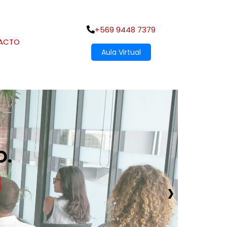
+569 9448 7379
ACTO
Aula Virtual
.
as
›