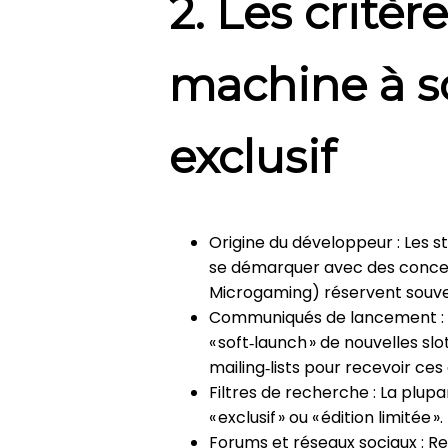
2. Les critè
machine à s
exclusif
Origine du développeur : Les 
se démarquer avec des concept
Microgaming) réservent souvent
Communiqués de lancement : L
« soft‑launch » de nouvelles slo
mailing‑lists pour recevoir ces 
Filtres de recherche : La plupa
« exclusif » ou « édition limitée 
Forums et réseaux sociaux : R