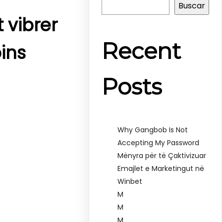
Buscar
 vibrer
Recent
pins
Posts
Why Gangbob Is Not
Accepting My Password
Mënyra për të Çaktivizuar
Emajlet e Marketingut në
Winbet
M
M
M