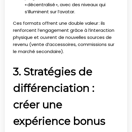
« décentralisé », avec des niveaux qui
s’illuminent sur l’avatar.
Ces formats offrent une double valeur : ils
renforcent l’engagement grâce à l’interaction
physique et ouvrent de nouvelles sources de
revenu (vente d’accessoires, commissions sur
le marché secondaire).
3. Stratégies de
différenciation :
créer une
expérience bonus