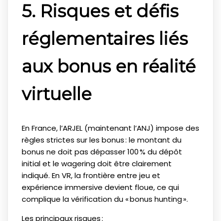
5. Risques et défis
réglementaires liés
aux bonus en réalité
virtuelle
En France, l’ARJEL (maintenant l’ANJ) impose des
règles strictes sur les bonus : le montant du
bonus ne doit pas dépasser 100 % du dépôt
initial et le wagering doit être clairement
indiqué. En VR, la frontière entre jeu et
expérience immersive devient floue, ce qui
complique la vérification du « bonus hunting ».
Les principaux risques :