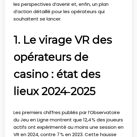
les perspectives d’avenir et, enfin, un plan
d’action détaillé pour les opérateurs qui
souhaitent se lancer.
1. Le virage VR des
opérateurs de
casino : état des
lieux 2024‑2025
Les premiers chiffres publiés par l’Observatoire
du Jeu en Ligne montrent que 12,4 % des joueurs
actifs ont expérimenté au moins une session en
VR en 2024, contre 7 % en 2023. Cette hausse