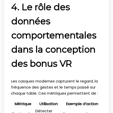
4. Le rôle des
données
comportementales
dans la conception
des bonus VR
Les casques modernes capturent le regard, la
fréquence des gestes et le temps passé sur
chaque table. Ces métriques permettent de :
Métrique
Utilisation
Exemple d’action
Détecter