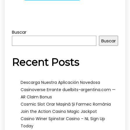
Buscar
Buscar
Recent Posts
Descarga Nuestra Aplicación Novedosa
Casinoverse Errante duelbits-argentina.com —
AR Claim Bonus
Cosmic Slot Orar Mașină Și Farmec România
Join the Action Casino Magic Jackpot
Casino Winer Spinstar Casino – NL Sign Up
Today