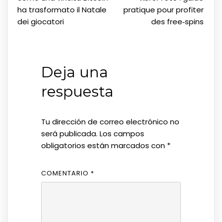
ha trasformato il Natale
pratique pour profiter
dei giocatori
des free‑spins
Deja una
respuesta
Tu dirección de correo electrónico no
será publicada.
Los campos
obligatorios están marcados con
*
COMENTARIO
*