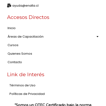
ayuda@enalta.cl
Accesos Directos
Inicio
Áreas de Capacitación
Cursos
Quienes Somos
Contacto
Link de Interés
Términos de Uso
Políticas de Privacidad
“Somos un OTEC Certificado bajo la norma