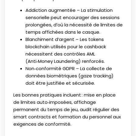
Addiction augmentée – La stimulation
sensorielle peut encourager des sessions
prolongées, d’où la nécessité de limites de
temps affichées dans le casque.
Blanchiment d’argent – Les tokens
blockchain utilisés pour le cashback
nécessitent des contrôles AML
(Anti‑Money Laundering) renforcés.
Non‑conformité GDPR – La collecte de
données biométriques (gaze tracking)
doit être justifiée et sécurisée.
Les bonnes pratiques incluent : mise en place
de limites auto‑imposées, affichage
permanent du temps de jeu, audit régulier des
smart contracts et formation du personnel aux
exigences de conformité.