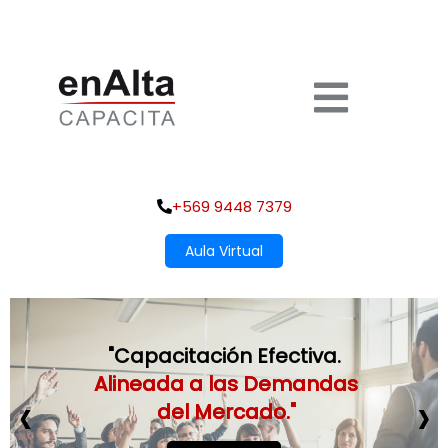
+569 9448 7379
Aula Virtual
"Capacitación Efectiva.
Alineada a las Demandas
‹
›
del Mercado."