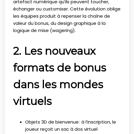
artefact numérique qu’ils peuvent toucher,
échanger ou customiser. Cette évolution oblige
les équipes produit à repenser la chaîne de
valeur du bonus, du design graphique à la
logique de mise (wagering).
2. Les nouveaux
formats de bonus
dans les mondes
virtuels
Objets 3D de bienvenue : à l’inscription, le
joueur reçoit un sac à dos virtuel