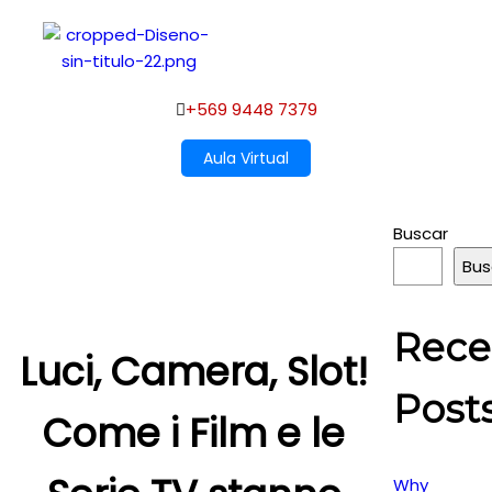
+569 9448 7379
Aula Virtual
Buscar
Bus
Rece
Luci, Camera, Slot!
Post
Come i Film e le
Why