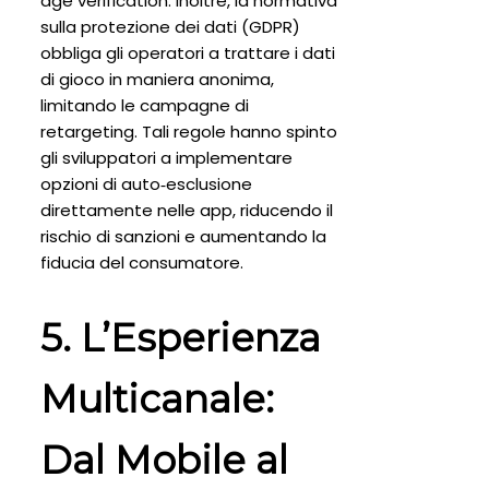
age verification. Inoltre, la normativa
sulla protezione dei dati (GDPR)
obbliga gli operatori a trattare i dati
di gioco in maniera anonima,
limitando le campagne di
retargeting. Tali regole hanno spinto
gli sviluppatori a implementare
opzioni di auto‑esclusione
direttamente nelle app, riducendo il
rischio di sanzioni e aumentando la
fiducia del consumatore.
5. L’Esperienza
Multicanale:
Dal Mobile al