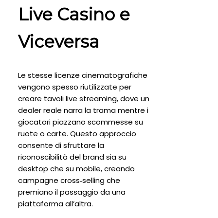
Live Casino e
Viceversa
Le stesse licenze cinematografiche
vengono spesso riutilizzate per
creare tavoli live streaming, dove un
dealer reale narra la trama mentre i
giocatori piazzano scommesse su
ruote o carte. Questo approccio
consente di sfruttare la
riconoscibilità del brand sia su
desktop che su mobile, creando
campagne cross‑selling che
premiano il passaggio da una
piattaforma all’altra.