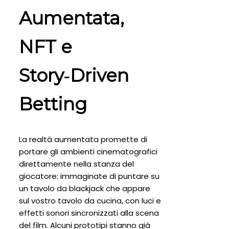
Aumentata,
NFT e
Story‑Driven
Betting
La realtà aumentata promette di
portare gli ambienti cinematografici
direttamente nella stanza del
giocatore: immaginate di puntare su
un tavolo da blackjack che appare
sul vostro tavolo da cucina, con luci e
effetti sonori sincronizzati alla scena
del film. Alcuni prototipi stanno già