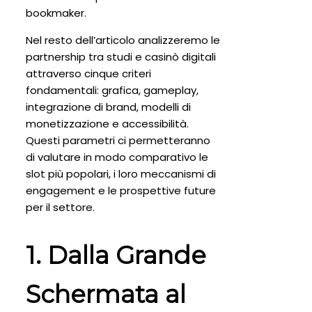
bookmaker.
Nel resto dell’articolo analizzeremo le
partnership tra studi e casinò digitali
attraverso cinque criteri
fondamentali: grafica, gameplay,
integrazione di brand, modelli di
monetizzazione e accessibilità.
Questi parametri ci permetteranno
di valutare in modo comparativo le
slot più popolari, i loro meccanismi di
engagement e le prospettive future
per il settore.
1. Dalla Grande
Schermata al