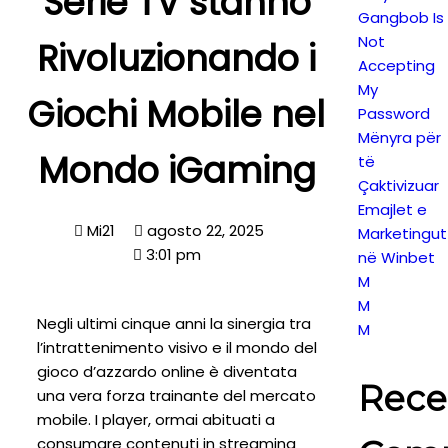
Serie TV stanno
Gangbob Is
Not
Rivoluzionando i
Accepting
My
Giochi Mobile nel
Password
Mënyra për
Mondo iGaming
të
Çaktivizuar
Emajlet e
Mi21
agosto 22, 2025
Marketingut
3:01 pm
në Winbet
M
M
Negli ultimi cinque anni la sinergia tra
M
l’intrattenimento visivo e il mondo del
gioco d’azzardo online è diventata
Rece
una vera forza trainante del mercato
mobile. I player, ormai abituati a
consumare contenuti in streaming