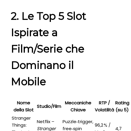
2. Le Top 5 Slot
Ispirate a
Film/Serie che
Dominano il
Mobile
Nome
Meccaniche
RTP /
Rating
Studio/Film
della Slot
Chiave
Volatilità
(su 5)
Stranger
Netflix –
Puzzle‑trigger,
Things:
96,2 % /
Stranger
free‑spin
4,7