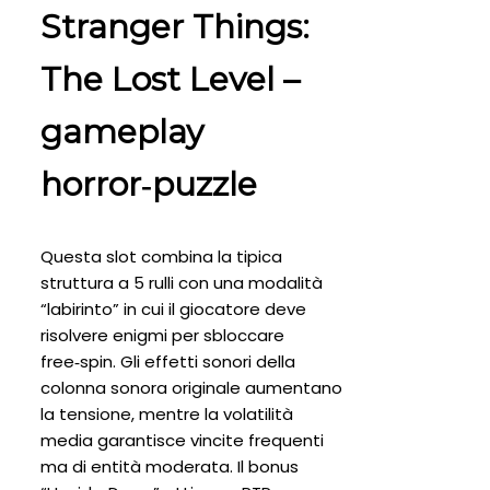
Stranger Things:
The Lost Level –
gameplay
horror‑puzzle
Questa slot combina la tipica
struttura a 5 rulli con una modalità
“labirinto” in cui il giocatore deve
risolvere enigmi per sbloccare
free‑spin. Gli effetti sonori della
colonna sonora originale aumentano
la tensione, mentre la volatilità
media garantisce vincite frequenti
ma di entità moderata. Il bonus