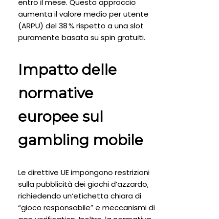
entro il mese. Questo approccio
aumenta il valore medio per utente
(ARPU) del 38 % rispetto a una slot
puramente basata su spin gratuiti.
Impatto delle
normative
europee sul
gambling mobile
Le direttive UE impongono restrizioni
sulla pubblicità dei giochi d’azzardo,
richiedendo un’etichetta chiara di
“gioco responsabile” e meccanismi di