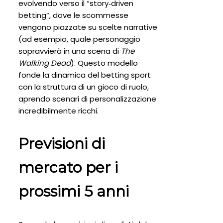
evolvendo verso il “story‑driven
betting”, dove le scommesse
vengono piazzate su scelte narrative
(ad esempio, quale personaggio
sopravvierà in una scena di
The
Walking Dead
). Questo modello
fonde la dinamica del betting sport
con la struttura di un gioco di ruolo,
aprendo scenari di personalizzazione
incredibilmente ricchi.
Previsioni di
mercato per i
prossimi 5 anni