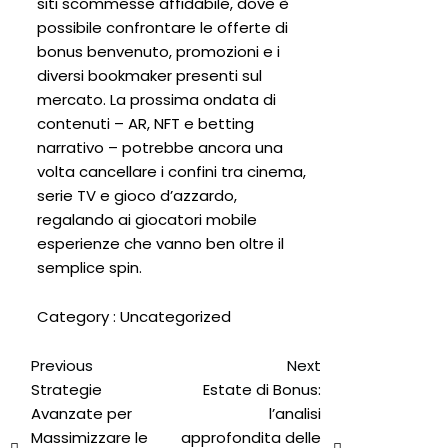
siti scommesse affidabile, dove è
possibile confrontare le offerte di
bonus benvenuto, promozioni e i
diversi bookmaker presenti sul
mercato. La prossima ondata di
contenuti – AR, NFT e betting
narrativo – potrebbe ancora una
volta cancellare i confini tra cinema,
serie TV e gioco d’azzardo,
regalando ai giocatori mobile
esperienze che vanno ben oltre il
semplice spin.
Category :
Uncategorized
Previous
Next
Strategie
Estate di Bonus:
Avanzate per
l’analisi
Massimizzare le
approfondita delle