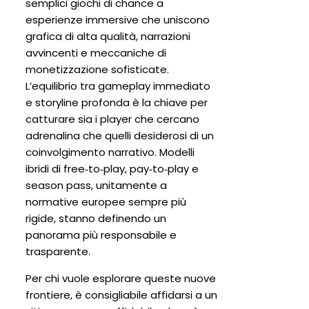
semplici giochi di chance a
esperienze immersive che uniscono
grafica di alta qualità, narrazioni
avvincenti e meccaniche di
monetizzazione sofisticate.
L’equilibrio tra gameplay immediato
e storyline profonda è la chiave per
catturare sia i player che cercano
adrenalina che quelli desiderosi di un
coinvolgimento narrativo. Modelli
ibridi di free‑to‑play, pay‑to‑play e
season pass, unitamente a
normative europee sempre più
rigide, stanno definendo un
panorama più responsabile e
trasparente.
Per chi vuole esplorare queste nuove
frontiere, è consigliabile affidarsi a un