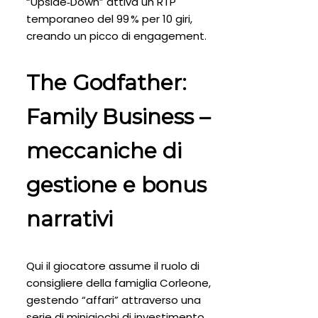
“Upside‑Down” attiva un RTP
temporaneo del 99 % per 10 giri,
creando un picco di engagement.
The Godfather:
Family Business –
meccaniche di
gestione e bonus
narrativi
Qui il giocatore assume il ruolo di
consigliere della famiglia Corleone,
gestendo “affari” attraverso una
serie di minigiochi di investimento.