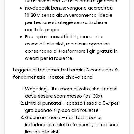
100 € diventano 200 € di credito giocabile.
No‑deposit bonus: vengono accreditati
10‑20 € senza alcun versamento, ideale
per testare strategie senza rischiare
capitale proprio.
Free spins convertibili: tipicamente
associati alle slot, ma alcuni operatori
consentono di trasformare i giri gratuiti in
crediti per la roulette.
Leggere attentamente i termini & conditions è
fondamentale. I fattori chiave sono:
Wagering – il numero di volte che il bonus
deve essere scommesso (es. 30x).
Limiti di puntata – spesso fissati a 5 € per
giro quando si gioca alla roulette.
Giochi ammessi – non tutti i bonus
includono la roulette francese; alcuni sono
limitati alle slot.