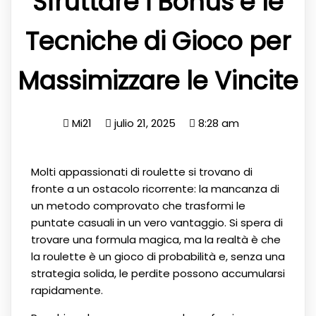
Sfruttare i Bonus e le
Tecniche di Gioco per
Massimizzare le Vincite
Mi21
julio 21, 2025
8:28 am
Molti appassionati di roulette si trovano di
fronte a un ostacolo ricorrente: la mancanza di
un metodo comprovato che trasformi le
puntate casuali in un vero vantaggio. Si spera di
trovare una formula magica, ma la realtà è che
la roulette è un gioco di probabilità e, senza una
strategia solida, le perdite possono accumularsi
rapidamente.