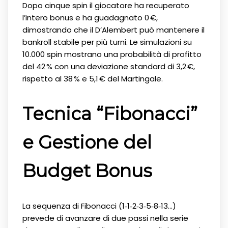
Dopo cinque spin il giocatore ha recuperato
l’intero bonus e ha guadagnato 0 €,
dimostrando che il D’Alembert può mantenere il
bankroll stabile per più turni. Le simulazioni su
10.000 spin mostrano una probabilità di profitto
del 42 % con una deviazione standard di 3,2 €,
rispetto al 38 % e 5,1 € del Martingale.
Tecnica “Fibonacci”
e Gestione del
Budget Bonus
La sequenza di Fibonacci (1‑1‑2‑3‑5‑8‑13…)
prevede di avanzare di due passi nella serie