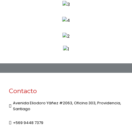
Contacto
Avenida Eliodoro Yáñez #2063, Oficina 303, Providencia,
Santiago
+569 9448 7379