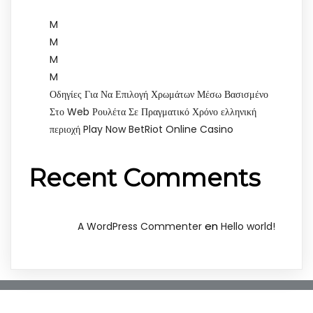
M
M
M
M
Οδηγίες Για Να Επιλογή Χρωμάτων Μέσω Βασισμένο
Στο Web Ρουλέτα Σε Πραγματικό Χρόνο ελληνική
περιοχή Play Now BetRiot Online Casino
Recent Comments
en
A WordPress Commenter
Hello world!