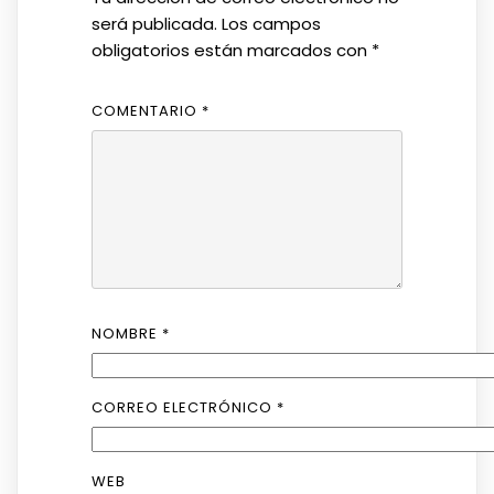
será publicada.
Los campos
obligatorios están marcados con
*
COMENTARIO
*
NOMBRE
*
CORREO ELECTRÓNICO
*
WEB