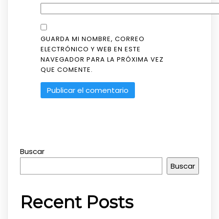
GUARDA MI NOMBRE, CORREO
ELECTRÓNICO Y WEB EN ESTE
NAVEGADOR PARA LA PRÓXIMA VEZ
QUE COMENTE.
Buscar
Buscar
Recent Posts