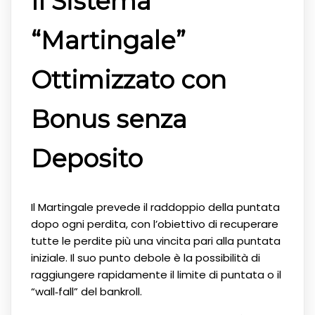
Il Sistema
“Martingale”
Ottimizzato con
Bonus senza
Deposito
Il Martingale prevede il raddoppio della puntata
dopo ogni perdita, con l’obiettivo di recuperare
tutte le perdite più una vincita pari alla puntata
iniziale. Il suo punto debole è la possibilità di
raggiungere rapidamente il limite di puntata o il
“wall‑fall” del bankroll.