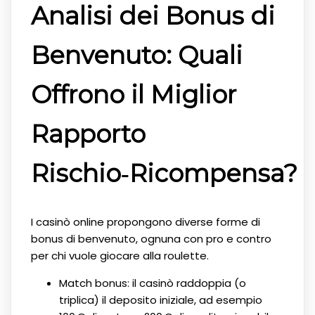
Analisi dei Bonus di
Benvenuto: Quali
Offrono il Miglior
Rapporto
Rischio‑Ricompensa?
I casinò online propongono diverse forme di
bonus di benvenuto, ognuna con pro e contro
per chi vuole giocare alla roulette.
Match bonus: il casinò raddoppia (o
triplica) il deposito iniziale, ad esempio