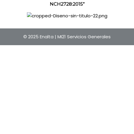
NCH2728:2015”
© 2025 Enalta |
MI21 Servicios Generales