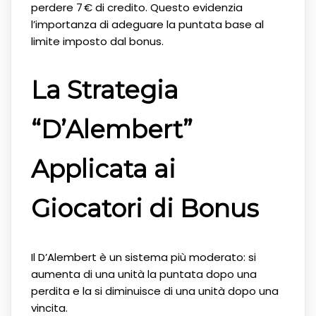
perdere 7 € di credito. Questo evidenzia
l’importanza di adeguare la puntata base al
limite imposto dal bonus.
La Strategia
“D’Alembert”
Applicata ai
Giocatori di Bonus
Il D’Alembert è un sistema più moderato: si
aumenta di una unità la puntata dopo una
perdita e la si diminuisce di una unità dopo una
vincita.