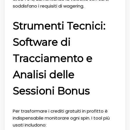
soddisfano i requisiti di wagering.
Strumenti Tecnici:
Software di
Tracciamento e
Analisi delle
Sessioni Bonus
Per trasformare i crediti gratuiti in profitto è
indispensabile monitorare ogni spin. I tool più
usati includono: